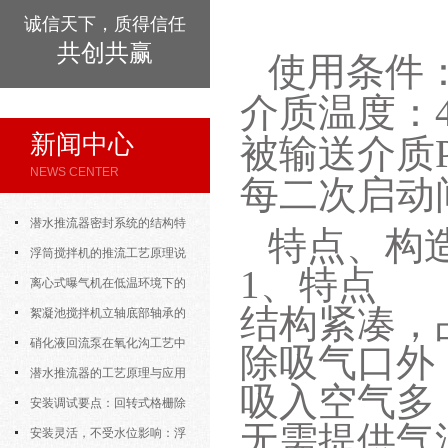
诚信天下，质得信任
共创共赢
使用条件
介质温度：4
新闻中心
被输送介质P
NEWS CENTER
每二次启动
潜水推流器密封系统的结构特
特点、构
点与渗漏故障处理
浮筒搅拌机的推流工艺原理说
1、特点
明
离心式曝气机在低温环境下的
结构紧凑，
运行特性与防冻措施
絮凝池搅拌机立轴底部轴承的
密封防水与免维护设计
硝化液回流泵在氧化沟工艺中
除吸气口外
的布置位置对回流效果的影响
潜水推流器的工艺原理与应用
吸入空气多
逻辑
安装调试要点：回转式格栅除
无需提供气
污机的土建配合要求与水平度校准
安装灵活，不受水位影响：浮