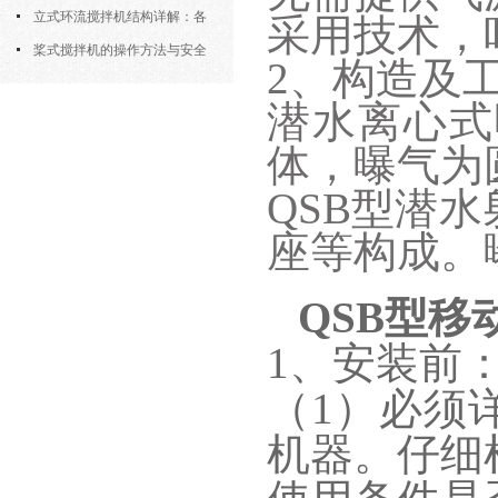
筒式曝气机的结构优势与适用场景
立式环流搅拌机结构详解：各
采用技术，
部件的功能与协同
桨式搅拌机的操作方法与安全
2、构造及
注意事项
潜水离心式
体，曝气为
QSB型潜
座等构成。
QSB型移
1、安装前
（1）必须
机器。仔细