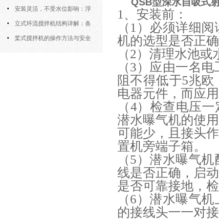
QSB型深水自吸式
污机的土建配合要求与水平度校准
安装灵活，不受水位影响：浮
1、安装前：
筒式曝气机的结构优势与适用场景
立式环流搅拌机结构详解：各
（1）必须详细
机的选型是否正确
部件的功能与协同
桨式搅拌机的操作方法与安全
（2）清理水池或
注意事项
（3）应由一名电
阻不得低于5兆
电器元件，而应用
（4）检查电压一
潜水曝气机的使
可能少，且接头
置机旁端子箱。
（5）潜水曝气
线是否正确，启
是否可靠接地，检
（6）潜水曝气
的接线头一一对接