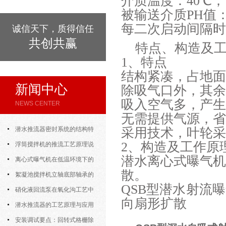
介质温度：40℃；
被输送介质PH值：
每二次启动间隔时
诚信天下，质得信任
共创共赢
特点、构造及
1、特点
结构紧凑，占地面
新闻中心
除吸气口外，其余
吸入空气多，产生
NEWS CENTER
无需提供气源，省
潜水推流器密封系统的结构特
采用技术，叶轮采
2、构造及工作原
点与渗漏故障处理
浮筒搅拌机的推流工艺原理说
潜水离心式曝气
明
离心式曝气机在低温环境下的
散。
运行特性与防冻措施
絮凝池搅拌机立轴底部轴承的
QSB型潜水射流
密封防水与免维护设计
硝化液回流泵在氧化沟工艺中
向扇形扩散
的布置位置对回流效果的影响
潜水推流器的工艺原理与应用
逻辑
安装调试要点：回转式格栅除