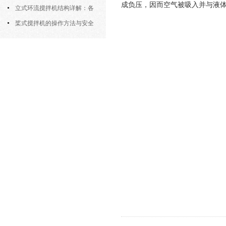
成负压，因而空气被吸入并与液
筒式曝气机的结构优势与适用场景
立式环流搅拌机结构详解：各
部件的功能与协同
桨式搅拌机的操作方法与安全
注意事项