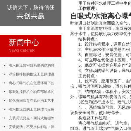
用于各种污水处理工程中生化处
诚信天下，质得信任
工作原理：
共创共赢
自吸式/水池离心曝
叶轮进口处制造真空而吸入空气
由于水流喷射很强，造成有效的
溶于水中，使得该机动力效率优
结构特点：
新闻中心
1、设计结构紧凑，运用自然
2、主机潜水作业减少总面积
NEWS CENTER
3、自重标记，安装便捷，可在
4、可立即在氧化塘中应用，
5、底盘可依据客户规定作*设
潜水推流器密封系统的结构特
6、立移动的曝气设备，曝气
点与渗漏故障处理
浮筒搅拌机的推流工艺原理说
主要特点：
1、效率高，应用范围广。由于
明
离心式曝气机在低温环境下的
倍，曝气时间可以缩短，适合各
2、结构紧凑，体积小，安装方
运行特性与防冻措施
絮凝池搅拌机立轴底部轴承的
外，该曝气机具有2种安装方式，
密封防水与免维护设计
硝化液回流泵在氧化沟工艺中
3投资和运行成本低。喷气式
4。、系统简单可靠。无风扇等
的布置位置对回流效果的影响
潜水推流器的工艺原理与应用
设备安全可靠，使用寿命长。
构造及工作过程：
逻辑
安装调试要点：回转式格栅除
离心曝气机由电机、进气室、射
污机的土建配合要求与水平度校准
安装灵活，不受水位影响：浮
组成。进气管上端为空气吸入口