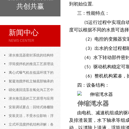
到初始位置
.
共创共赢
三：性能特点：
运行过程中实现自
(1
度可以根据不同的水质可选
新闻中心
（
）电控的变频器安
2
NEWS CENTER
（
）出水的全过程都
3
潜水推流器密封系统的结构特
（
）水下转动部件密
4
点与渗漏故障处理
浮筒搅拌机的推流工艺原理说
（
）驱动机构稳定可
5
明
离心式曝气机在低温环境下的
（
）整机机构紧凑，
6
运行特性与防冻措施
絮凝池搅拌机立轴底部轴承的
四：设备结构：
密封防水与免维护设计
硝化液回流泵在氧化沟工艺中
的布置位置对回流效果的影响
潜水推流器的工艺原理与应用
伸缩滗水器
逻辑
安装调试要点：回转式格栅除
由电机、减速机组成的驱
污机的土建配合要求与水平度校准
安装灵活，不受水位影响：浮
及排渣装置，水下轴承等组
筒式曝气机的结构优势与适用场景
立式环流搅拌机结构详解：各
动，以滗除上清液，浮筒排