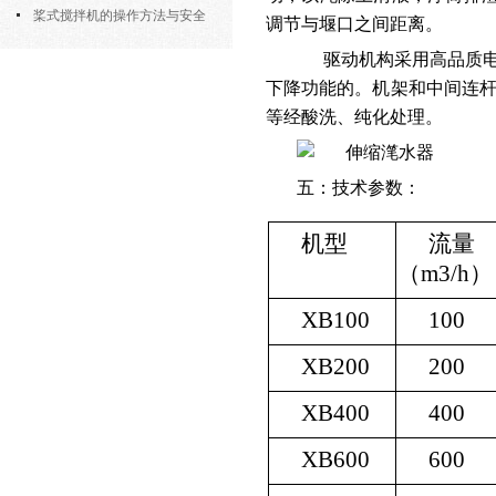
部件的功能与协同
桨式搅拌机的操作方法与安全
调节与堰口之间距离。
注意事项
驱动机构采用高品质
下降功能的。机架和中间连
等经酸洗、纯化处理。
五：技术参数：
机型
流量
（m3/h）
XB100
100
XB200
200
XB400
400
XB600
600