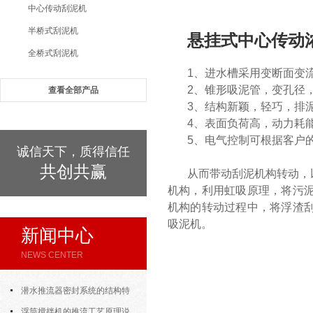
中心传动刮泥机
半桥式刮泥机
悬挂式中心传动
全桥式刮泥机
1、进水槽采用变断面变
2、锥形吸泥管，变孔径
查看全部产品
3、结构新颖，轻巧，排
4、表面负荷高，动力耗
5、电气控制可根据客户
诚信天下，质得信任
共创共赢
从而带动刮泥机构转动，
机构，利用虹吸原理，将污
机构的转动过程中，将浮渣
吸泥机。
新闻中心
NEWS CENTER
潜水推流器密封系统的结构特
点与渗漏故障处理
浮筒搅拌机的推流工艺原理说