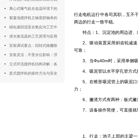
明
离心式曝气机在低温环境下的
行走电机运行中各司其职，互不
运行特性与防冻措施
絮凝池搅拌机立轴底部轴承的
两边的行走一致平稳。
密封防水与免维护设计
硝化液回流泵在氧化沟工艺中
特点：1、沉淀池的周边进
的布置位置对回流效果的影响
潜水推流器的工艺原理与应用
2、驱动装置采用斜齿轮减
逻辑
安装调试要点：回转式格栅除
可靠；
污机的土建配合要求与水平度校准
安装灵活，不受水位影响：浮
3、当Φ≤40m时，采用单侧
筒式曝气机的结构优势与适用场景
立式环流搅拌机结构详解：各
4、吸泥管以水平穿孔管方式
部件的功能与协同
桨式搅拌机的操作方法与安全
5、在锥形吸泥管上的吸泥
注意事项
力；
6、撇渣方式有两种：板式撇
7、设备操作简便，可直接就
1、行走：池子上部的主梁