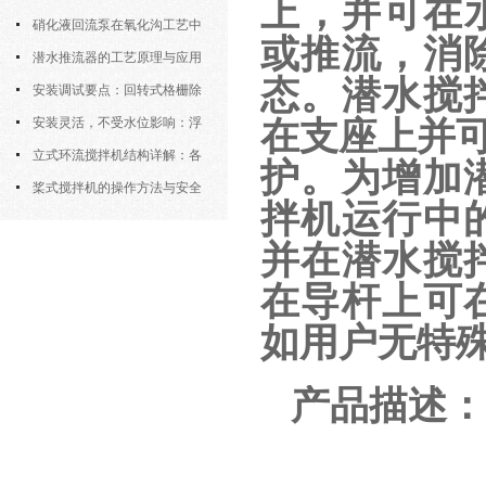
上，并可在水
密封防水与免维护设计
硝化液回流泵在氧化沟工艺中
或推流，消
的布置位置对回流效果的影响
潜水推流器的工艺原理与应用
态。潜水搅
逻辑
安装调试要点：回转式格栅除
污机的土建配合要求与水平度校准
安装灵活，不受水位影响：浮
在支座上并可
筒式曝气机的结构优势与适用场景
立式环流搅拌机结构详解：各
护。为增加
部件的功能与协同
桨式搅拌机的操作方法与安全
拌机运行中
注意事项
并在潜水搅
在导杆上可
如用户无特
产品描述：