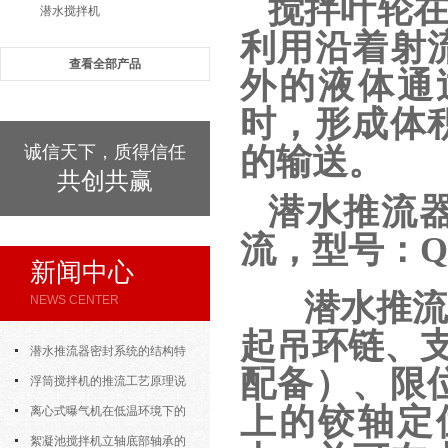
搅拌叶轮
潜水搅拌机
利用沿着射
查看全部产品
外的液体通
时，形成体
诚信天下，质得信任
的输送。
共创共赢
潜水推流
流，型号：QJB2
新闻中心
潜水推流
NEWS CENTER
起吊环链、支
潜水推流器密封系统的结构特
配备）、限
点与渗漏故障处理
浮筒搅拌机的推流工艺原理说
上的铰轴定
明
离心式曝气机在低温环境下的
运行特性与防冻措施
絮凝池搅拌机立轴底部轴承的