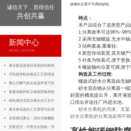
旋轴向位置不可调的缺陷。
诚信天下，质得信任
共创共赢
特点：
本产品综合了该类型产品
1 分离效率可达96%~98
2 采用无轴螺旋,无水中轴
新闻中心
3 结构紧凑,重量轻;
NEWS CENTER
4 新型传动装置,其关键产
5 衬条为快装式,便于更换
潜水推流器密封系统的结构特
6 螺旋轴向位置可调,便
构造及工作过程:
点与渗漏故障处理
浮筒搅拌机的推流工艺原理说
螺旋式砂水分离器由无轴
明
离心式曝气机在低温环境下的
砂水混合物从分离器一端
运行特性与防冻措施
絮凝池搅拌机立轴底部轴承的
斜置的槽底提出升，离开液
密封防水与免维护设计
硝化液回流泵在氧化沟工艺中
口排出并送往厂内进水池。
砂水分离机的壳体、支架
的布置位置对回流效果的影响
潜水推流器的工艺原理与应用
砂水分离机的分离池采用不锈
逻辑
安装调试要点：回转式格栅除
污机的土建配合要求与水平度校准
安装灵活，不受水位影响：浮