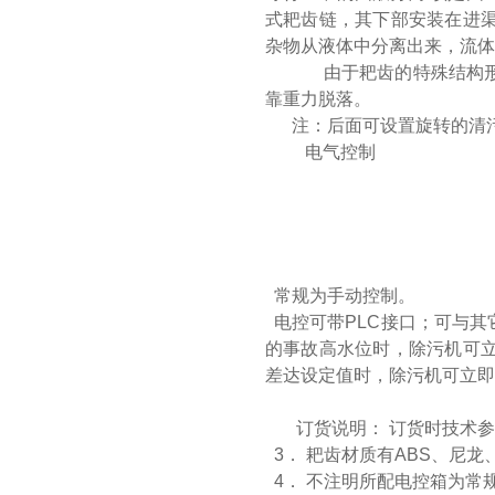
式耙齿链，其下部安装在进
杂物从液体中分离出来，流体
由于耙齿的特殊结构形
靠重力脱落。
注：后面可设置旋转的清污
电气控制
常规为手动控制。
电控可带PLC接口；可与其
的事故高水位时，除污机可
差达设定值时，除污机可立即
订货说明： 订货时技术
3． 耙齿材质有ABS、尼
4． 不注明所配电控箱为常