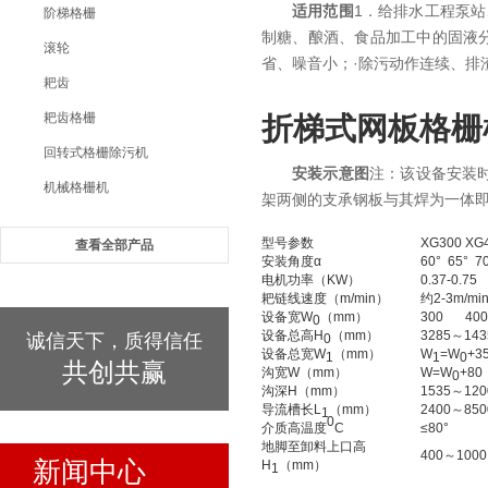
适用范围
1．给排水工程泵
阶梯格栅
制糖、酿酒、食品加工中的固液
滚轮
省、噪音小；·除污动作连续、排渣
耙齿
耙齿格栅
折梯式网板格栅
回转式格栅除污机
安装示意图
注：该设备安装时
机械格栅机
架两侧的支承钢板与其焊为一体
型号参数
XG300
XG
查看全部产品
安装角度α
60° 65° 7
电机功率（KW）
0.37-0.75
耙链线速度（m/min）
约2-3m/mi
设备宽W
（mm）
300
400
0
设备总高H
（mm）
3285～143
诚信天下，质得信任
0
设备总宽W
（mm）
W
=W
+3
1
1
0
共创共赢
沟宽W（mm）
W=W
+80
0
沟深H（mm）
1535～1
导流槽长L
（mm）
2400～850
1
0
介质高温度
C
≤80°
地脚至卸料上口高
400～10
新闻中心
H
（mm）
1