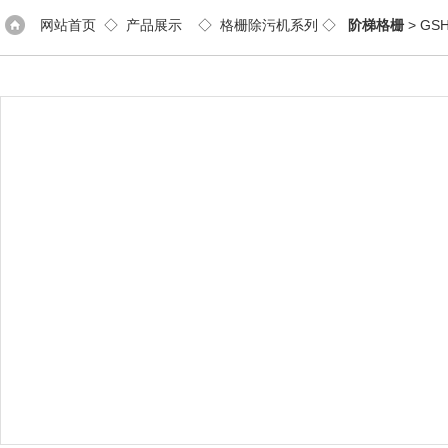
网站首页
◇
产品展示
◇
格栅除污机系列
◇
阶梯格栅
> G