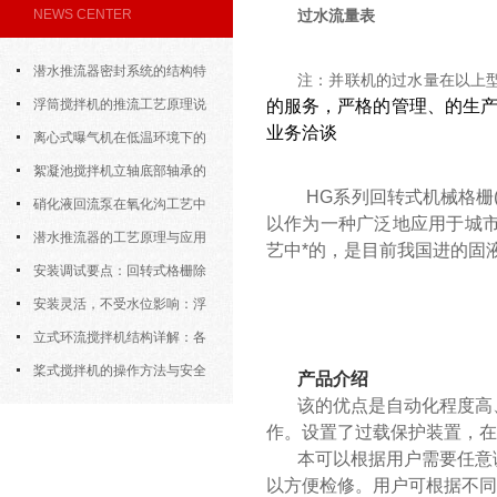
NEWS CENTER
过水流量表
潜水推流器密封系统的结构特
注：并联机的过水量在以上
点与渗漏故障处理
浮筒搅拌机的推流工艺原理说
的服务，严格的管理、的生产
业务洽谈
明
离心式曝气机在低温环境下的
运行特性与防冻措施
絮凝池搅拌机立轴底部轴承的
HG系列回转式机械格栅(
密封防水与免维护设计
硝化液回流泵在氧化沟工艺中
以作为一种广泛地应用于城
的布置位置对回流效果的影响
潜水推流器的工艺原理与应用
艺中*的，是目前我国进的固
逻辑
安装调试要点：回转式格栅除
污机的土建配合要求与水平度校准
安装灵活，不受水位影响：浮
筒式曝气机的结构优势与适用场景
立式环流搅拌机结构详解：各
部件的功能与协同
桨式搅拌机的操作方法与安全
产品介绍
注意事项
该的优点是自动化程度高
作。设置了过载保护装置，在
本可以根据用户需要任意
以方便检修。用户可根据不