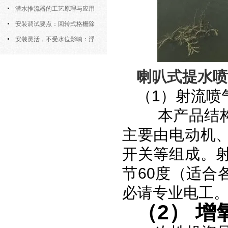
的布置位置对回流效果的影响
潜水推流器的工艺原理与应用
逻辑
安装调试要点：回转式格栅除
污机的土建配合要求与水平度校准
安装灵活，不受水位影响：浮
筒式曝气机的结构优势与适用场景
喇叭式提水喷
（1）射流喷
本产品结构
主要由电动机
开关等组成。
节60度（适合
必请专业电工
（2） 