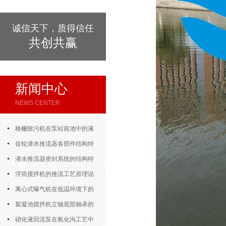
诚信天下，质得信任
共创共赢
新闻中心
NEWS CENTER
格栅除污机在泵站前池中的液
位差自动控制运行模式
齿轮潜水推流器各部件结构特
色说明
潜水推流器密封系统的结构特
点与渗漏故障处理
浮筒搅拌机的推流工艺原理说
明
离心式曝气机在低温环境下的
运行特性与防冻措施
絮凝池搅拌机立轴底部轴承的
密封防水与免维护设计
硝化液回流泵在氧化沟工艺中