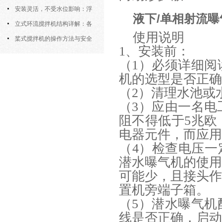
污机的土建配合要求与水平度校准
安装灵活，不受水位影响：浮
液下/单相射流曝
筒式曝气机的结构优势与适用场景
立式环流搅拌机结构详解：各
使用说明
部件的功能与协同
桨式搅拌机的操作方法与安全
1、安装前：
注意事项
（1）必须详细
机的选型是否正确
（2）清理水池或
（3）应由一名电
阻不得低于5兆
电器元件，而应用
（4）检查电压一
潜水曝气机的使
可能少，且接头
置机旁端子箱。
（5）潜水曝气
线是否正确，启