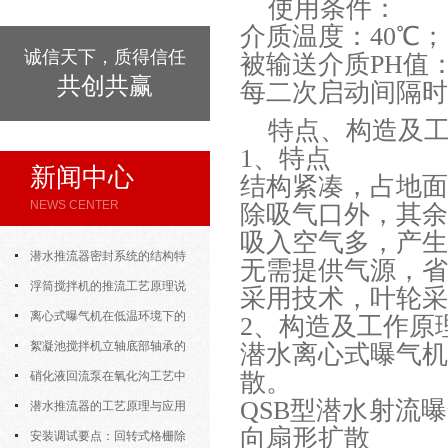
使用条件：
介质温度：40℃；
诚信天下，质得信任
被输送介质PH值：
共创共赢
每二次启动间隔时
特点、构造及
1、特点
新闻中心
结构紧凑，占地面
NEWS CENTER
除吸气口外，其余
吸入空气多，产生
潜水推流器密封系统的结构特
无需提供气源，省
点与渗漏故障处理
浮筒搅拌机的推流工艺原理说
采用技术，叶轮采
明
离心式曝气机在低温环境下的
2、构造及工作原
运行特性与防冻措施
絮凝池搅拌机立轴底部轴承的
潜水离心式曝气
散。
密封防水与免维护设计
硝化液回流泵在氧化沟工艺中
QSB型潜水射流
的布置位置对回流效果的影响
潜水推流器的工艺原理与应用
向扇形扩散
逻辑
安装调试要点：回转式格栅除