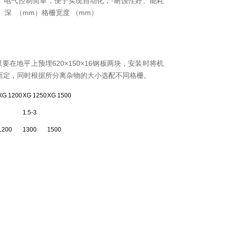
、电气控制简单，便于实现自动化；·耐蚀性好、能耗
 深 （mm）格栅宽度 （mm）
地平上预埋620×150×16钢板两块，安装时将机
而定，同时根据所分离杂物的大小选配不同格栅。
XG 1200
XG 1250
XG 1500
1.5-3
1200
1300
1500