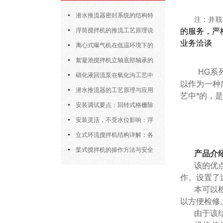
潜水推流器密封系统的结构特
注：并联
点与渗漏故障处理
浮筒搅拌机的推流工艺原理说
的服务，严
业务洽谈
明
离心式曝气机在低温环境下的
运行特性与防冻措施
絮凝池搅拌机立轴底部轴承的
HG系列回
密封防水与免维护设计
硝化液回流泵在氧化沟工艺中
以作为一种
的布置位置对回流效果的影响
潜水推流器的工艺原理与应用
艺中*的，
逻辑
安装调试要点：回转式格栅除
污机的土建配合要求与水平度校准
安装灵活，不受水位影响：浮
筒式曝气机的结构优势与适用场景
立式环流搅拌机结构详解：各
部件的功能与协同
桨式搅拌机的操作方法与安全
产品介
注意事项
该的优
作。设置了
本可以
以方便检修
由于该