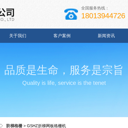
全国服务热线：
18013944726
关于我们
客户案例
新闻资讯
品质是生命，服务是宗旨
Quality is life, service is the tenet
◇
阶梯格栅
> GSHZ折梯网板格栅机