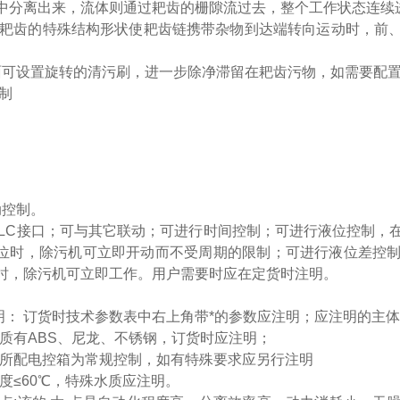
中分离出来，流体则通过耙齿的栅隙流过去，整个工作状态连续
齿的特殊结构形状使耙齿链携带杂物到达端转向运动时，前、
。
设置旋转的清污刷，进一步除净滞留在耙齿污物，如需要配置
制
控制。
LC接口；可与其它联动；可进行时间控制；可进行液位控制，
位时，除污机可立即开动而不受周期的限制；可进行液位差控
时，除污机可立即工作。用户需要时应在定货时注明。
明： 订货时技术参数表中右上角带*的参数应注明；应注明的主
材质有ABS、尼龙、不锈钢，订货时应注明；
明所配电控箱为常规控制，如有特殊要求应另行注明
温度≤60℃，特殊水质应注明。