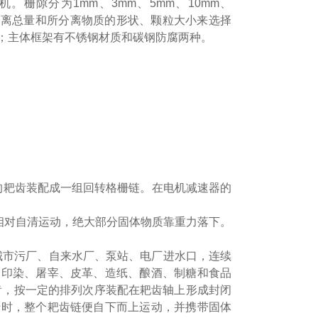
联机。栅隙分为1mm、3mm、5mm、10mm、
液分离总量和所分离物质的形状、颗粒大小来选择
作；主体框架有不锈钢材质和碳钢防腐两种。
的耙齿装配成一组回转格栅链。在电机减速器的
相对自清运动，绝大部分固体物质靠重力落下。
城市污厂、自来水厂、泵站、电厂进水口，连续
、印染、屠宰、皮革、造纸、酿酒、制糖和食品
齿，按一定的排列次序装配在耙齿轴上形成封闭
转时，整个耙齿链便自下而上运动，并携带固体