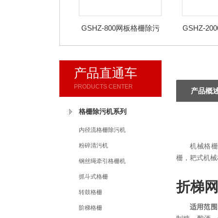
GSHZ-800网板格栅除污
GSHZ-2
机
产品直通车
PRODUCTS CENTER
产品概
格栅除污机系列
内径流格栅除污机
粉碎清污机
机械格栅
栅，耙式机械
钢丝绳牵引格栅机
抓斗式格栅
折梯
转鼓格栅
适用范围
阶梯格栅