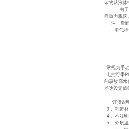
杂物从液体
由于耙
靠重力脱落
注：后面可
电气控
常规为手动
电控可带P
的事故高水
差达设定值
订货说
3． 耙齿
4． 不注
5． 介质