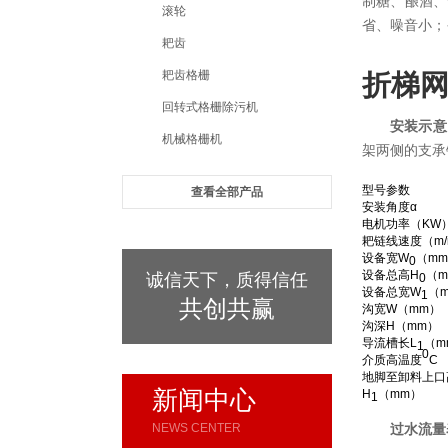
制糖、酿酒、
滚轮
省、噪音小；
耙齿
耙齿格栅
折梯
回转式格栅除污机
安装示意
机械格栅机
架两侧的支承
型号参数
查看全部产品
安装角度α
电机功率（KW
耙链线速度（m/
设备宽W
（m
0
设备总高H
（m
诚信天下，质得信任
0
设备总宽W
（
1
共创共赢
沟宽W（mm）
沟深H（mm）
导流槽长L
（m
1
0
介质高温度
C
地脚至卸料上口
新闻中心
H
（mm）
1
NEWS CENTER
过水流量