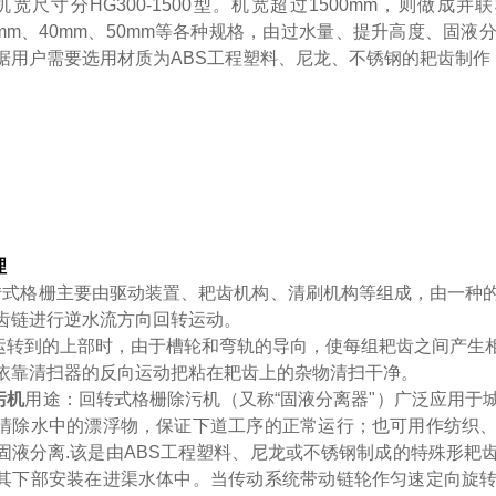
宽尺寸分HG300-1500型。机宽超过1500mm，则做成并
30mm、40mm、50mm等各种规格，由过水量、提升高度、固
据用户需要选用材质为ABS工程塑料、尼龙、不锈钢的耙齿制
理
转式格栅主要由驱动装置、耙齿机构、清刷机构等组成，由一种
齿链进行逆水流方向回转运动。
运转到的上部时，由于槽轮和弯轨的导向，使每组耙齿之间产生
依靠清扫器的反向运动把粘在耙齿上的杂物清扫干净。
污机
用途：回转式格栅除污机（又称“固液分离器"）广泛应用于
清除水中的漂浮物，保证下道工序的正常运行；也可用作纺织
固液分离.该是由ABS工程塑料、尼龙或不锈钢制成的特殊形耙
其下部安装在进渠水体中。当传动系统带动链轮作匀速定向旋