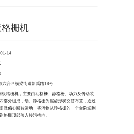
板格栅机
-01-14
Z
0
市六合区横梁街道新禹路18号
网板格栅机，主要由动格栅、静格栅、动力及传动装
四部分组成，动、静格栅为锯齿形状交替布置，通过
栅做偏心回转运动，将污物从静格栅的一个台阶送到
到格栅顶部落入接污槽内。