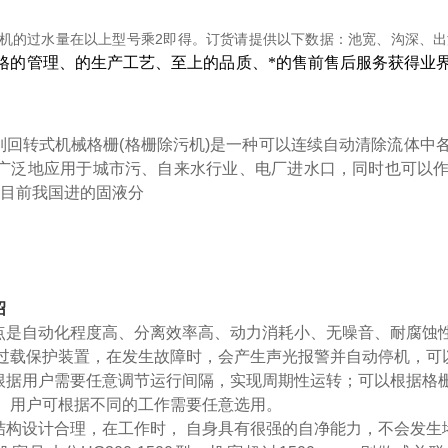
机的过水量在以上型号乘2即得。订货请提供以下数据：池宽、沟深、
格的管理、的生产工艺、至上的品质、*的售前售后服务
获得业
转式机械格栅(格栅除污机)是一种可以连续自动清除流体中
广泛地应用于城市污、自来水行业、电厂进水口，同时也可以
是目前我国进的固液分
绍
点是自动化程度高、分离效率高、动力消耗小、无噪音、耐腐蚀
过载保护装置，在发生故障时，会产生声光报警并自动停机，可
根据用户需要任意调节运行间隔，实现周期性运转；可以根据格
。用户可根据不同的工作需要任意选用。
结构设计合理，在工作时， 自身具有很强的自净能力，不会发生