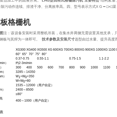
食品加工中的固液分离。
LHG型回转式格栅除污机
主要特点
·结构紧凑
·除污动作连续、排渣干净、分离效率高。四、型号表示方式X G ━ □×□渠
网板格栅机
图
注：该设备安装时采用整机吊装，在集水井两侧无需设置其他支承，只要在
钢板与其焊为一体即可。
技术参数及安装尺寸
选型由过水量、提升高度
XG300
XG400
XG500
XG 600
XG 700
XG 800
XG 900
XG 1000
XG 1100
60° 65° 70° 75° 80°
）
0.37-0.75
0.55-1.1
0.75-1.5
1.1-2.2
min）
约2-3m/min
m）
300
400
500
600
700
800
900
1000
1100
m）
3285～14350
mm）
W
=W
+350
1
0
W=W
+80
0
1535～12000（用户自定）
m）
2400～8500
≤80°
高
400～1000（用户自定）
表