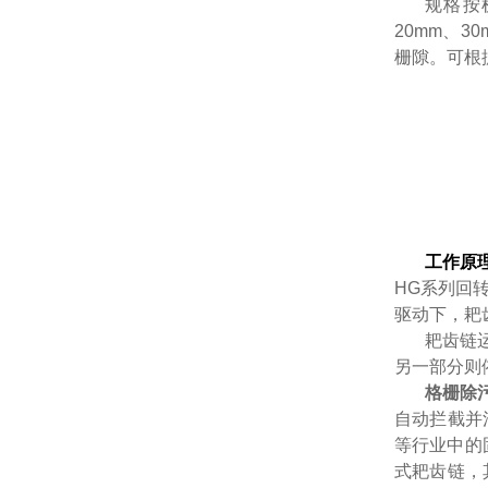
规格按机
20mm、
栅隙。可根
工作原
HG系列回
驱动下，耙
耙齿链
另一部分则
格栅除
自动拦截并
等行业中的
式耙齿链，