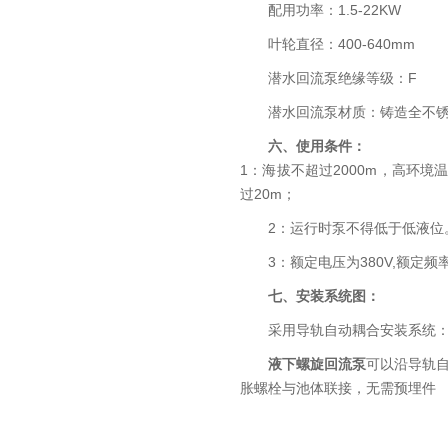
配用功率：1.5-22KW
叶轮直径：400-640mm
潜水回流泵绝缘等级：F
潜水回流泵材质：铸造全不锈
六、使用条件：
1：海拔不超过2000m，高环境温
过20m；
2：运行时泵不得低于低液位
3：额定电压为380V,额定
七、安装系统图：
采用导轨自动耦合安装系统
液下螺旋回流泵
可以沿导轨
胀螺栓与池体联接，无需预埋件