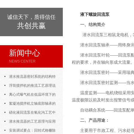
液下螺旋回流泵
诚信天下，质得信任
共创共赢
一、结构简介
潜水回流泵三相鼠龙电机，38
潜水回流泵轴承——用终身润滑
新闻中心
潜水回流泵叶轮——回流泵
NEWS CENTER
程的要求，并在轴向形成大流量
潜水回流泵密封——采用瑞
潜水推流器密封系统的结构特
潜水回流泵密封监测——当
点与渗漏故障处理
浮筒搅拌机的推流工艺原理说
温度监测——电机绕组采用
明
离心式曝气机在低温环境下的
温度极限以前及时发出报警信号
运行特性与防冻措施
絮凝池搅拌机立轴底部轴承的
自动耦合系统——回流泵配
密封防水与免维护设计
硝化液回流泵在氧化沟工艺中
二、产品用途：
的布置位置对回流效果的影响
潜水推流器的工艺原理与应用
主要用于市政工程、污水处
逻辑
安装调试要点：回转式格栅除