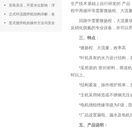
生产技术基础上自行研发的 产品
污机的土建配合要求与水平度校准
安装灵活，不受水位影响：浮
程中再循环等需要微扬程、大流量
筒式曝气机的结构优势与适用场景
立式环流搅拌机结构详解：各
回路中需要微扬程，大流量
部件的功能与协同
桨式搅拌机的操作方法与安全
反硝化脱氮的专业设备，亦可以
注意事项
三、特点
：
*微扬程、大流量，效率高
*叶轮具有的水力设计结构，
*采用新的 密封材料，两道
时以上。
*结构紧凑，操作维护简单，
*主机采用铸造或不锈钢充压
*电机绕组绝缘等级为F级，防
*厂品设置漏电、漏水及电机
五、产品说明：