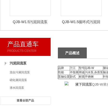
QJB-W1.5污泥回流泵
QJB-W1.5循环式污泥回
流泵
产品直通车
PRODUCTS CENTER
产品概述
污泥回流泵
品牌
兰江
型号
QJB-W
驱
混合污液回流泵
性能
不阻塞
用途
污水泵,杂质泵
输
泵轴位置
卧式
材质
不锈钢
叶
硝化液回流泵
QJB-W
潜水回流泵
查看全部产品