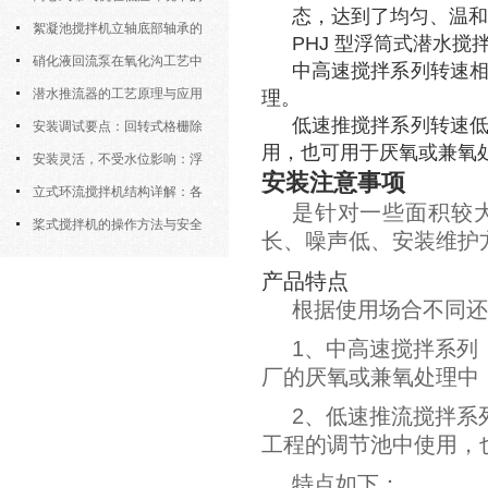
态，达到了均匀、温和
运行特性与防冻措施
絮凝池搅拌机立轴底部轴承的
PHJ 型浮筒式潜水
密封防水与免维护设计
硝化液回流泵在氧化沟工艺中
中高速搅拌系列转速
的布置位置对回流效果的影响
潜水推流器的工艺原理与应用
理。
低速推搅拌系列转速
逻辑
安装调试要点：回转式格栅除
用，也可用于厌氧或兼氧
污机的土建配合要求与水平度校准
安装灵活，不受水位影响：浮
安装注意事项
筒式曝气机的结构优势与适用场景
立式环流搅拌机结构详解：各
是针对一些面积较
部件的功能与协同
桨式搅拌机的操作方法与安全
长、噪声低、安装维护
注意事项
产品特点
根据使用场合不同还
1、中高速搅拌系列
厂的厌氧或兼氧处理中
2、低速推流搅拌系
工程的调节池中使用，
特点如下：