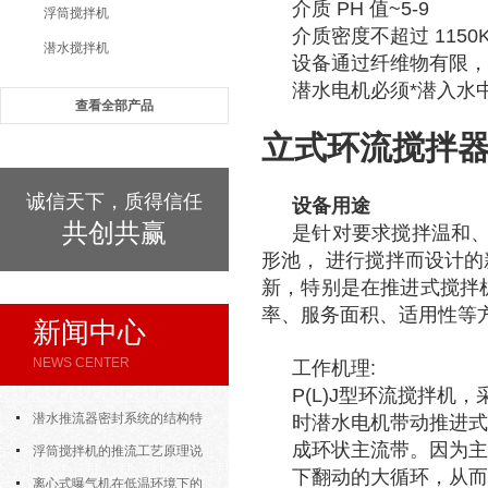
介质 PH 值~5-9
浮筒搅拌机
介质密度不超过 1150K
潜水搅拌机
设备通过纤维物有限，
潜水电机必须*潜入水
查看全部产品
立式环流搅拌
诚信天下，质得信任
设备
用途
共创共赢
是针对要求搅拌温和、
形池， 进行搅拌而设计
新，特别是在推进式搅拌
率、服务面积、适用性等
新闻中心
NEWS CENTER
工作机理:
P(L)J型环流搅拌机
潜水推流器密封系统的结构特
时潜水电机带动推进式
成环状主流带。因为主
点与渗漏故障处理
浮筒搅拌机的推流工艺原理说
下翻动的大循环，从而
明
离心式曝气机在低温环境下的