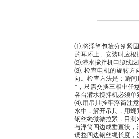
⑴.将浮筒包箍分别紧
的耳环上。安装时应根
⑵.潜水搅拌机电缆线
⑶. 检查电机的旋转
向。检查方法是：瞬间
*，只需交换三相中任
各台潜水搅拌机必须单
⑷.用吊具拴牢浮筒注
水中，解开吊具，用蝇
钢丝绳微微拉紧，目测
与浮筒四边成垂直状，
调整四边钢丝绳长度，