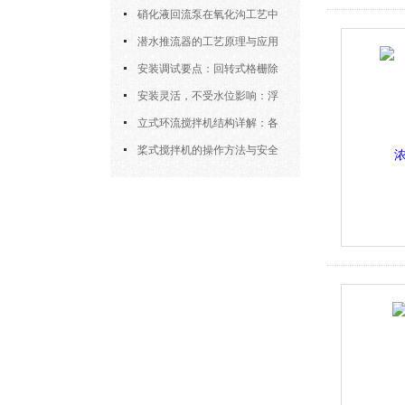
密封防水与免维护设计
硝化液回流泵在氧化沟工艺中
的布置位置对回流效果的影响
潜水推流器的工艺原理与应用
逻辑
安装调试要点：回转式格栅除
污机的土建配合要求与水平度校准
安装灵活，不受水位影响：浮
筒式曝气机的结构优势与适用场景
立式环流搅拌机结构详解：各
部件的功能与协同
桨式搅拌机的操作方法与安全
注意事项