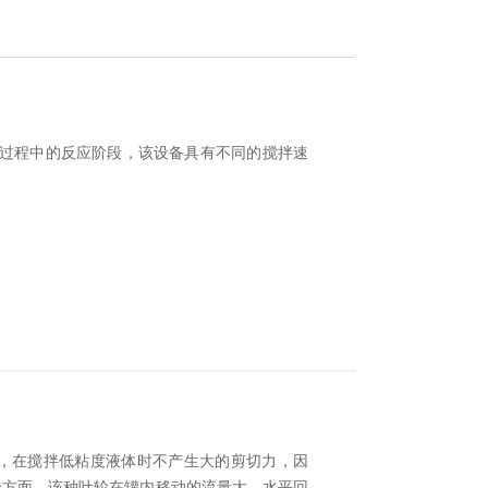
凝过程中的反应阶段，该设备具有不同的搅拌速
，在搅拌低粘度液体时不产生大的剪切力，因
个方面，该种叶轮在罐内移动的流量大，水平回