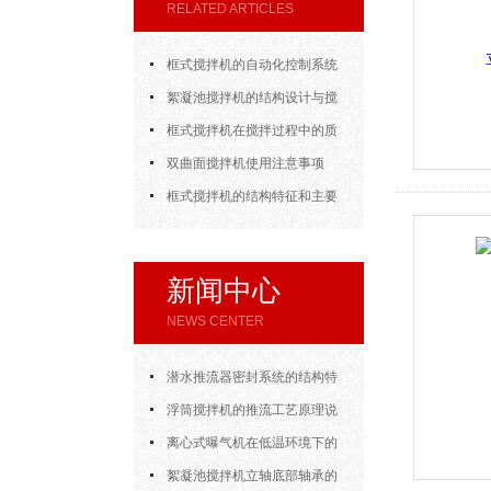
RELATED ARTICLES
框式搅拌机的自动化控制系统
与智能化管理说明
絮凝池搅拌机的结构设计与搅
拌原理分析
框式搅拌机在搅拌过程中的质
量和效率
双曲面搅拌机使用注意事项
框式搅拌机的结构特征和主要
优点是怎样的
新闻中心
NEWS CENTER
潜水推流器密封系统的结构特
点与渗漏故障处理
浮筒搅拌机的推流工艺原理说
明
离心式曝气机在低温环境下的
运行特性与防冻措施
絮凝池搅拌机立轴底部轴承的