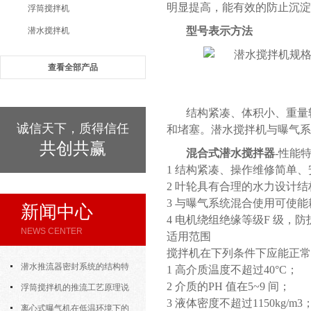
明显提高，能有效的防止沉淀
浮筒搅拌机
型号表示方法
潜水搅拌机
查看全部产品
结构紧凑、体积小、重量
诚信天下，质得信任
和堵塞。潜水搅拌机与曝气系
共创共赢
混合式潜水搅拌器
-性能
1 结构紧凑、操作维修简单
2 叶轮具有合理的水力设计
3 与曝气系统混合使用可使
新闻中心
4 电机绕组绝缘等级F 级，
NEWS CENTER
适用范围
搅拌机在下列条件下应能正常
潜水推流器密封系统的结构特
1 高介质温度不超过40°C；
2 介质的PH 值在5~9 间；
点与渗漏故障处理
浮筒搅拌机的推流工艺原理说
3 液体密度不超过1150kg/m3
明
离心式曝气机在低温环境下的