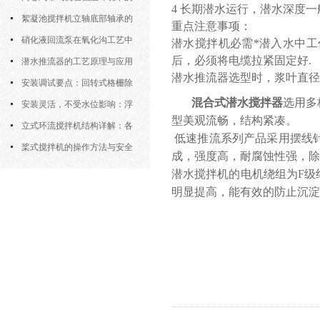
4 长期潜水运行，潜水深度一
运行特性与防冻措施
絮凝池搅拌机立轴底部轴承的
重点注意事项：
密封防水与免维护设计
硝化液回流泵在氧化沟工艺中
潜水搅拌机必需*潜入水中
后，必须将电缆拉紧固定好.
的布置位置对回流效果的影响
潜水推流器的工艺原理与应用
潜水推流器选型时，浆叶直径
逻辑
安装调试要点：回转式格栅除
混合式潜水搅拌器
选用多
污机的土建配合要求与水平度校准
安装灵活，不受水位影响：浮
型美观流畅，结构紧凑。
筒式曝气机的结构优势与适用场景
立式环流搅拌机结构详解：各
低速推流系列产品采用摆线
部件的功能与协同
桨式搅拌机的操作方法与安全
成，强度高，耐腐蚀性强，除
注意事项
潜水搅拌机的电机绕组为F级
明显提高，能有效的防止沉淀