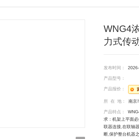
WNG4
力式传动
发布时间：
2026
产品型号：
产品报价：
所 在 地：
南京
产品特点：
WN
求：机架上平面必
联器连接,在联轴
断,保护整台机器