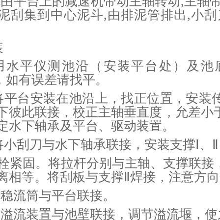
由平台上的减速机带动主轴转动,主轴带
泥刮集到中心泥斗,由排泥管排出,小刮
装
1 用水平仪测池沿（安装平台处）及
00，如有误差请找平。
2 将平台安装在池沿上，找正位置，安
下彼此联接，校正主轴垂直度，允差小于
定水下轴承及平台、驱动装置。
3 将小刮刀与水下轴承联接，安装支撑Ⅰ、
栓紧固。将拉杆分别与主轴、支撑联接
离相等。将刮板与支撑Ⅱ焊接，注意方向
4将稳流筒与平台联接。
5将溢流装置与池壁联接，调节溢流堰，