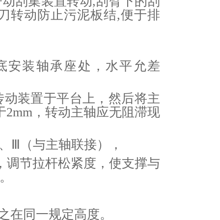
动刮集装置转动,刮臂下的刮
刀转动防止污泥板结,便于排
池底安装轴承座处，水平允差
装传动装置于平台上，然后将主
2mm，转动主轴应无阻滞现
Ⅱ、Ⅲ（与主轴联接），
，调节拉杆松紧度，使支撑与
。
使之在同一规定高度。