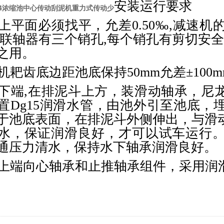
安装运行要求
G4浓缩池中心传动刮泥机重力式传动少
上平面必须找平，允差0.50‰,减速
在联轴器有三个销孔,每个销孔有剪切安全
之用。
机耙齿底边距池底保持50mm允差±100m
下端,在排泥斗上方，装滑动轴承，尼
置Dg15润滑水管，由池外引至池底，
于池底表面，在排泥斗外侧伸出，与滑
水，保证润滑良好，才可以试车运行
通压力清水，保持水下轴承润滑良好。
上端向心轴承和止推轴承组件，采用润