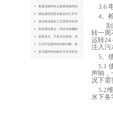
3.
运行特性与防冻措施
絮凝池搅拌机立轴底部轴承的
密封防水与免维护设计
硝化液回流泵在氧化沟工艺中
4、
的布置位置对回流效果的影响
潜水推流器的工艺原理与应用
刮泥
逻辑
安装调试要点：回转式格栅除
转一周
污机的土建配合要求与水平度校准
安装灵活，不受水位影响：浮
运转2
筒式曝气机的结构优势与适用场景
立式环流搅拌机结构详解：各
注入污
部件的功能与协同
桨式搅拌机的操作方法与安全
5、
注意事项
5.
声响，
况下需
5.
水下各