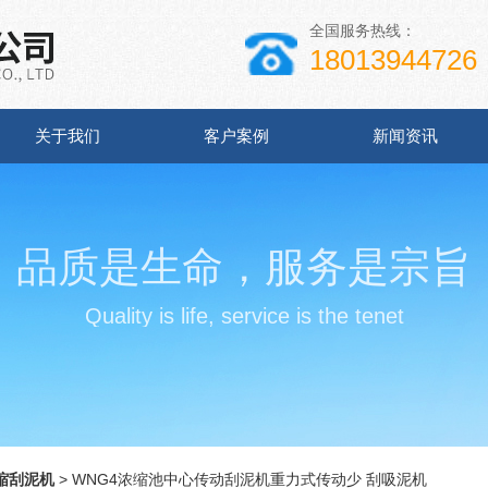
全国服务热线：
18013944726
关于我们
客户案例
新闻资讯
品质是生命，服务是宗旨
Quality is life, service is the tenet
缩刮泥机
> WNG4浓缩池中心传动刮泥机重力式传动少 刮吸泥机