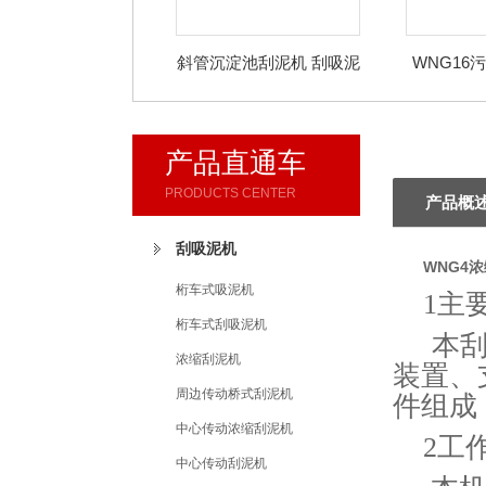
斜管沉淀池刮泥机 刮吸泥
WNG16
机
材质钢制
产品直通车
PRODUCTS CENTER
产品概
刮吸泥机
WNG4
桁车式吸泥机
1主
桁车式刮吸泥机
本刮
浓缩刮泥机
装置、
周边传动桥式刮泥机
件组成
中心传动浓缩刮泥机
2工
中心传动刮泥机