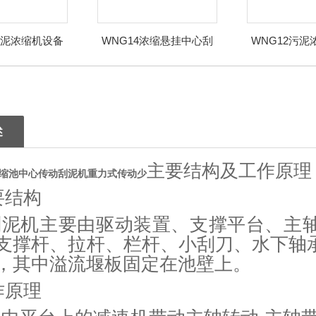
污泥浓缩机设备
WNG14浓缩悬挂中心刮
WNG12污
桥架 刮吸泥机
泥机订货说明外形尺寸 刮
选择技术参数
吸泥机
述
主要结构及工作原理
浓缩池中心传动刮泥机重力式传动少
要结构
泥机主要由驱动装置、支撑平台、主
支撑杆、拉杆、栏杆、小刮刀、水下轴
，其中溢流堰板固定在池壁上。
作原理