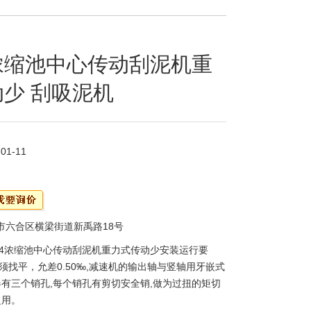
浓缩池中心传动刮泥机重
少 刮吸泥机
-01-11
市六合区横梁街道新禹路18号
G4浓缩池中心传动刮泥机重力式传动少安装运行要
须找平，允差0.50‰,减速机的输出轴与竖轴用牙嵌式
器有三个销孔,每个销孔有剪切安全销,做为过扭的矩切
之用。