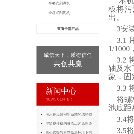
本机
半桥式刮泥机
板将污
全桥式刮泥机
出。
3安
查看全部产品
3.
1/10
诚信天下，质得信任
3.
共创共赢
轴及水
象，固
3.
新闻中心
将螺
NEWS CENTER
池底距
潜水推流器密封系统的结构特
3.
点与渗漏故障处理
浮筒搅拌机的推流工艺原理说
3.
明
离心式曝气机在低温环境下的