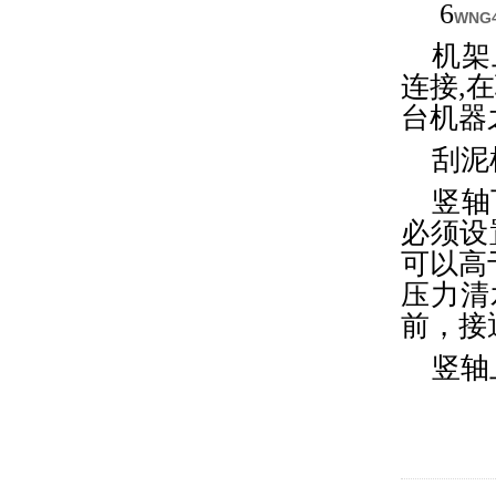
6
WN
机架
连接,
台机器
刮泥
竖轴
必须设
可以高
压力清
前，接
竖轴