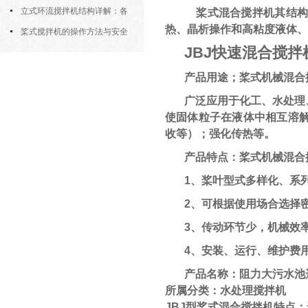
筒式曝气机的结构优势与适用场景
立式环流搅拌机结构详解：各
桨式混合搅拌机其结构
热、晶析操作和高粘度液体、
部件的功能与协同
桨式搅拌机的操作方法与安全
JBJ快速混合搅拌
注意事项
产品用途；桨式机械混合
广泛应用于化工、水处理
使固体粒子在液体中相互溶
收等）；强化传热等。
产品特点：桨式机械混合
1、桨叶型式多样化、系
2、可根据使用场合选择
3、传动环节少，机械效
4、安装、运行、维护费
产品名称：阻力大污水池
所属分类：水处理搅拌机
JBJ型桨式混合搅拌机特点