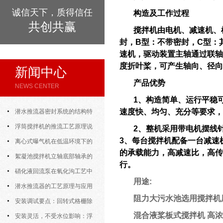
诚信天下，质得信任
构造及工作过程
共创共赢
搅拌机由电机、减速机、
封，B型：不带密封，C型：
速机，驱动装置主轴通过联轴
度折叶桨，可产生轴向、径向
新闻中心
产品优势
NEWS CENTER
1、构造简单、运行平稳
速度快、均匀、充分等要求，
潜水推流器密封系统的结构特
点与渗漏故障处理
浮筒搅拌机的推流工艺原理说
2、整机采用带电机摆线
3、每台搅拌机配备一台减速
明
离心式曝气机在低温环境下的
的承载能力，高减速比，高传
运行特性与防冻措施
絮凝池搅拌机立轴底部轴承的
行。
密封防水与免维护设计
硝化液回流泵在氧化沟工艺中
用途:
的布置位置对回流效果的影响
潜水推流器的工艺原理与应用
阻力大污水池选用搅拌机
逻辑
安装调试要点：回转式格栅除
混合液桨板式搅拌机 高浓
污机的土建配合要求与水平度校准
安装灵活，不受水位影响：浮