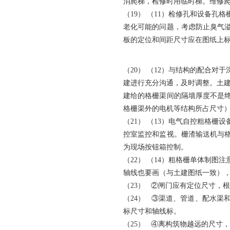
消爬梯，检修时用临时梯。维修
（19） （11）检修孔和设备
老化可能的问题，考虑防止臭气
板的定位和间距尺寸应在图纸上
（20） （12）与结构的配合
建进行充分沟通，及时调整。土
建给的格栅渠间的隔墙厚度不是
格栅渠外的电机等结构所占尺寸）
（21） （13）电气自控粗格
控室监控和监视。栅渣输送机与
为现场按钮箱控制。
（22） （14）粗格栅单体制
轴线也要画（与土建图纸一致）
（23） ②闸门应有定位尺寸，
（24） ③渠道、管道、配水
标尺寸和轴线标。
（25） ④离构筑物越远的尺寸