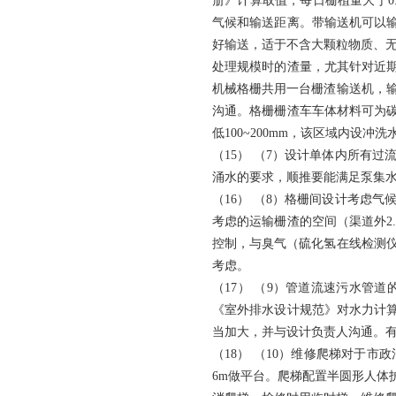
册》计算取值，每日栅植量大于0
气候和输送距离。带输送机可以
好输送，适于不含大颗粒物质、
处理规模时的渣量，尤其针对近
机械格栅共用一台栅渣输送机，输
沟通。格栅栅渣车车体材料可为
低100~200mm，该区域内设
（15） （7）设计单体内所有
涌水的要求，顺推要能满足泵集
（16） （8）格栅间设计考虑
考虑的运输栅渣的空间（渠道外2
控制，与臭气（硫化氢在线检测仪等
考虑。
（17） （9）管道流速污水管
《室外排水设计规范》对水力计
当加大，并与设计负责人沟通。
（18） （10）维修爬梯对于
6m做平台。爬梯配置半圆形人