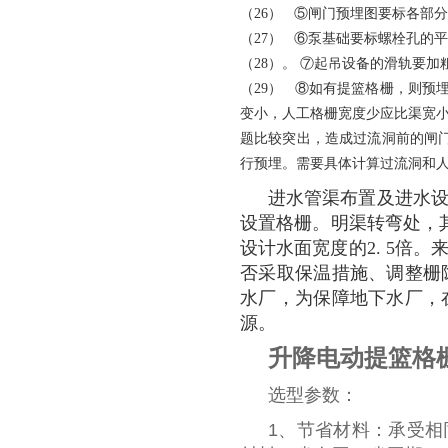
（26） ⑤闸门预埋图要标各部
（27） ⑥泵基础要标螺栓孔的
（28）。 ⑦起吊设备的滑轨要加
（29） ⑧如有提篮格栅，则预
变小，人工格栅宽度少应比渠宽小
题比较突出，造成过流洞前的闸
行预埋。需要具体计算过流洞和
进水管渠布置及进水
设置格栅。明渠转弯处，
设计水面宽度的2. 5倍
否采取保温措施、调整栅
水厂，为保障地下水厂，
源。
升降电动提篮格
选型参数：
1、节省材料：承受