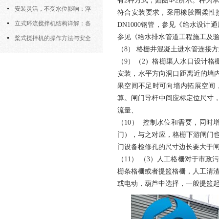
有2种方式，如图4-2所示。种
污机的土建配合要求与水平度校准
安装灵活，不受水位影响：浮
符合安装要求，采用橡胶圈柔性接
筒式曝气机的结构优势与适用场景
立式环流搅拌机结构详解：各
DN1000钢管，参见《给水设
参见《给水排水管道工程施工及验
部件的功能与协同
桨式搅拌机的操作方法与安全
（8） 格栅井混凝土进水管连接方
注意事项
（9）（2）格栅渠人水口设计格栅
安装，水平方向洞口距离近的墙内
果空间不足时可向墙内拓展空间
算。闸门导杆中间应标定位尺寸
流量、
（10） 控制水位和需要，同
门），与之对应，格栅下游闸门
门设备检修孔的尺寸边长要大于
（11） （3）人工格栅对于市政
栅条格栅或者提篮格栅，人工清渣
或电动，葫芦中选择，一般提篮起吊