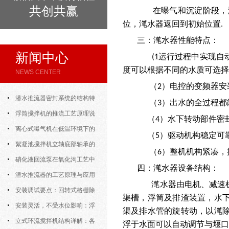
共创共赢
在曝气和沉淀阶段，
位，滗水器返回到初始位置
.
三：滗水器性能特点：
新闻中心
运行过程中实现自
(1
度可以根据不同的水质可选
NEWS CENTER
（
）电控的变频器安
2
潜水推流器密封系统的结构特
（
）出水的全过程都
3
点与渗漏故障处理
浮筒搅拌机的推流工艺原理说
（
）水下转动部件密
4
明
离心式曝气机在低温环境下的
（
）驱动机构稳定可
5
运行特性与防冻措施
絮凝池搅拌机立轴底部轴承的
（
）整机机构紧凑，
6
密封防水与免维护设计
硝化液回流泵在氧化沟工艺中
四：滗水器设备结构：
的布置位置对回流效果的影响
潜水推流器的工艺原理与应用
滗水器由电机、减速
逻辑
安装调试要点：回转式格栅除
渠槽，浮筒及排渣装置，水
污机的土建配合要求与水平度校准
安装灵活，不受水位影响：浮
渠及排水管的旋转动，以滗
筒式曝气机的结构优势与适用场景
立式环流搅拌机结构详解：各
浮于水面可以自动调节与堰口