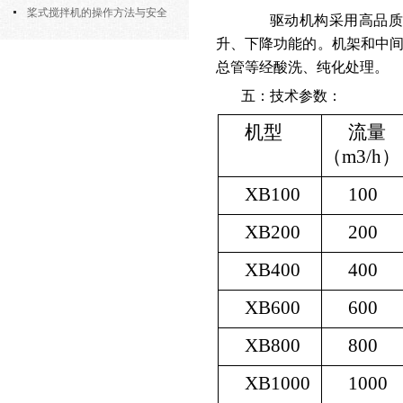
部件的功能与协同
桨式搅拌机的操作方法与安全
驱动机构采用高品质
注意事项
升、下降功能的。机架和中
总管等经酸洗、纯化处理。
五：技术参数：
机型
流量
（m3/h）
XB100
100
XB200
200
XB400
400
XB600
600
XB800
800
XB1000
1000