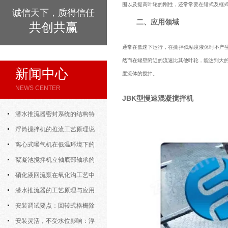
围以及提高叶轮的刚性，还常常要在锚式及框
诚信天下，质得信任
二、应用领域
共创共赢
通常在低速下运行，在搅拌低粘度液体时不产生
然而在罐壁附近的流速比其他叶轮，能达到大
新闻中心
度流体的搅拌。
NEWS CENTER
JBK型慢速混凝搅拌机
潜水推流器密封系统的结构特
点与渗漏故障处理
浮筒搅拌机的推流工艺原理说
明
离心式曝气机在低温环境下的
运行特性与防冻措施
絮凝池搅拌机立轴底部轴承的
密封防水与免维护设计
硝化液回流泵在氧化沟工艺中
的布置位置对回流效果的影响
潜水推流器的工艺原理与应用
逻辑
安装调试要点：回转式格栅除
污机的土建配合要求与水平度校准
安装灵活，不受水位影响：浮