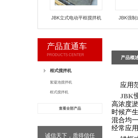
JBK立式电动平框搅拌机
JBK强
产品直通车
PRODUCTS CENTER
产品概
框式搅拌机
絮凝池搅拌机
应用
框式搅拌机
JB
高浓度
查看全部产品
时候产
混合均
经常应
诚信天下，质得信任