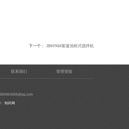
下一个：
JBKPAM絮凝池框式搅拌机
联系我们
管理登陆
60963066@qq.com
持：
制药网