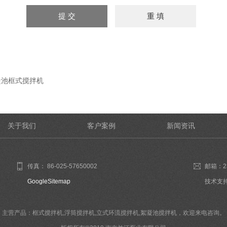
凝池框式搅拌机
关于我们
客户案例
新闻资讯
传真： 86-025-57650002
邮箱：23
GoogleSitemap
技术支
主营产品：框式搅拌机,浮筒搅拌机,立式环流搅拌机,絮凝池搅拌机，欢迎来电咨询。