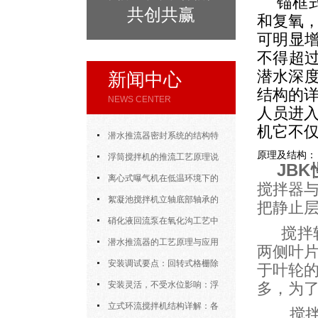
锚框
共创共赢
和复氧，
可明显
不得超过
潜水深
新闻中心
结构的
NEWS CENTER
人员进
机它不
潜水推流器密封系统的结构特
原理及结构：
点与渗漏故障处理
浮筒搅拌机的推流工艺原理说
JB
明
离心式曝气机在低温环境下的
搅拌器
运行特性与防冻措施
絮凝池搅拌机立轴底部轴承的
把静止
密封防水与免维护设计
硝化液回流泵在氧化沟工艺中
搅拌
的布置位置对回流效果的影响
潜水推流器的工艺原理与应用
两侧叶
逻辑
安装调试要点：回转式格栅除
于叶轮
污机的土建配合要求与水平度校准
安装灵活，不受水位影响：浮
多，为
筒式曝气机的结构优势与适用场景
立式环流搅拌机结构详解：各
搅拌