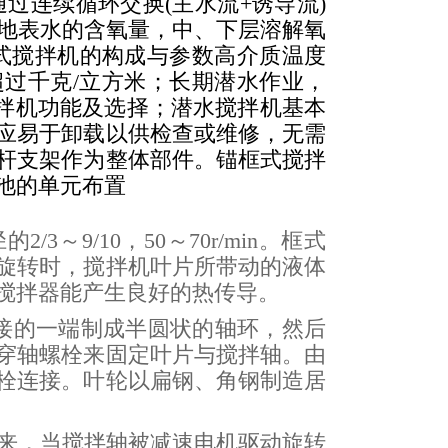
过连续循环交换(主水流+诱导流)
近地表水的含氧量，中、下层溶解氧
式搅拌机的构成与参数高介质温度
超过千克/立方米；长期潜水作业，
拌机功能及选择；潜水搅拌机基本
应易于卸载以供检查或维修，无需
杆支架作为整体部件。锚框式搅拌
池的单元布置
3～9/10，50～70r/min。框式
旋转时，搅拌机叶片所带动的液体
搅拌器能产生良好的热传导。
接的一端制成半圆状的轴环，然后
穿轴螺栓来固定叶片与搅拌轴。由
栓连接。叶轮以扁钢、角钢制造居
来，当搅拌轴被减速电机驱动旋转