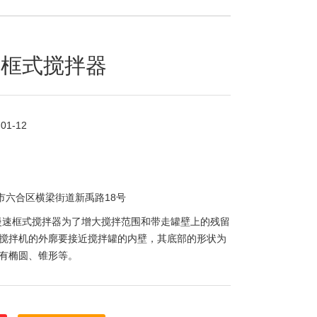
速框式搅拌器
-01-12
市六合区横梁街道新禹路18号
K慢速框式搅拌器为了增大搅拌范围和带走罐壁上的残留
搅拌机的外廓要接近搅拌罐的内壁，其底部的形状为
有椭圆、锥形等。