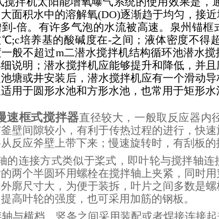
式搅拌机太阳能增氧曝气系统的使用效果是，通
大面积水中的溶解氧(DO)逐渐趋于均匀，接
增到-倍。有许多气泡的水流被高速。泉州锚框
℃;c培养基的酸碱度在-之间；液体密度不得
度一般不超过m二潜水搅拌机结构循环池潜水搅
详细说明；潜水搅拌机应能够提升和降低，并且
入池塘或井安装后，潜水搅拌机应有一个滑动导
仅适用于圆形水池和方形水池，也常用于矩形水
K慢速框式搅拌器
直径较大，一般取反应器内径的2/
与釜壁间隙较小，有利于传热过程的进行，快速
层从反应斧壁上带下来；慢速旋转时，有刮板的
轴的连接方式类似于桨式，即叶轮与搅拌轴连
片的两个半圆环用螺栓在搅拌轴上夹紧，同时用
的外廓尺寸大，为便于装拆，叶片之间多数是螺
了提高叶轮的强度，也可采用加筋的钢板。
轴与横档、竖条之间采用装配或者焊接连接起