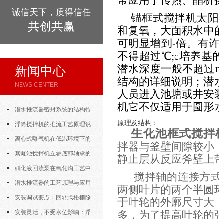
常应用于传热、晶析
诚信天下，质得信任
锚框式搅拌机太阳
共创共赢
和复氧，大面积水中
可明显增到-倍。有
不得超过℃;c培养
潜水深度一般不超过
新闻中心
结构的详细说明；潜
NEWS CENTER
人员进入池塘或井安
机它不仅适用于圆形
潜水推流器密封系统的结构特
原理及结构：
点与渗漏故障处理
浮筒搅拌机的推流工艺原理说
生化池框式搅拌
明
离心式曝气机在低温环境下的
拌器与釜壁间隙较小
运行特性与防冻措施
絮凝池搅拌机立轴底部轴承的
静止层从反应斧壁上
密封防水与免维护设计
硝化液回流泵在氧化沟工艺中
搅拌轴的连接方式
的布置位置对回流效果的影响
潜水推流器的工艺原理与应用
两侧叶片的两个半圆
逻辑
安装调试要点：回转式格栅除
于叶轮的外廓尺寸大
污机的土建配合要求与水平度校准
安装灵活，不受水位影响：浮
多，为了提高叶轮的