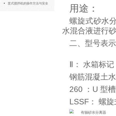
部件的功能与协同
桨式搅拌机的操作方法与安全
用途：
注意事项
螺旋式砂水
水混合液进行
二、型号表示
Ⅱ： 水箱标
钢筋混凝土水
260 ：U 型
LSSF： 螺