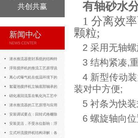
有轴砂水
共创共赢
1 分离效率
颗粒;
新闻中心
NEWS CENTER
2 采用无轴螺
潜水推流器密封系统的结构特
3 结构紧凑,
点与渗漏故障处理
浮筒搅拌机的推流工艺原理说
4 新型传动
明
离心式曝气机在低温环境下的
装对中方便;
运行特性与防冻措施
絮凝池搅拌机立轴底部轴承的
密封防水与免维护设计
硝化液回流泵在氧化沟工艺中
5 衬条为快装
的布置位置对回流效果的影响
潜水推流器的工艺原理与应用
逻辑
安装调试要点：回转式格栅除
6 螺旋轴向
污机的土建配合要求与水平度校准
安装灵活，不受水位影响：浮
筒式曝气机的结构优势与适用场景
立式环流搅拌机结构详解：各