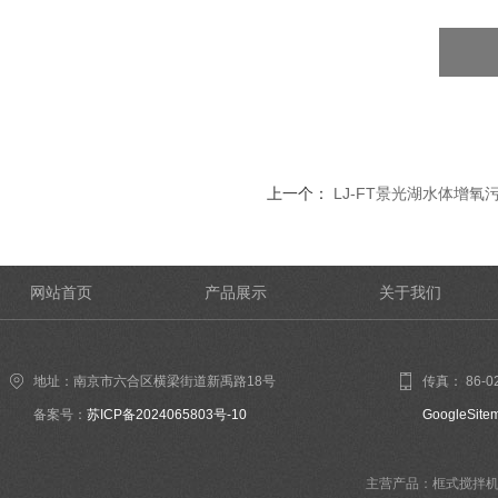
上一个：
LJ-FT景光湖水体增氧
网站首页
产品展示
关于我们
地址：南京市六合区横梁街道新禹路18号
传真： 86-02
备案号：
苏ICP备2024065803号-10
GoogleSite
主营产品：框式搅拌机