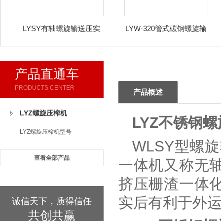
LYSY有轴螺旋输送压实
LYW-320管式碳钢螺旋输
一体机
送机
产品直通车
PRODUCTS CENTER
产品概述
LYZ螺旋压榨机
LYZ不锈钢
LYZ螺旋压榨机型号
WLSY型螺
查看全部产品
一体机又称无
挤压栅渣一体
实后有利于外
诚信天下，质得信任
共创共赢