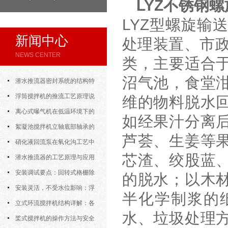
LYZ不锈钢
LYZ型螺旋输
新闻中心
处理装置、市政
NEWS CENTER
类，主要适合
沼气池，食堂
潜水推流器密封系统的结构特
点与渗漏故障处理
浮筒搅拌机的推流工艺原理说
维的物料脱水
明
离心式曝气机在低温环境下的
如经果汁分离
运行特性与防冻措施
絮凝池搅拌机立轴底部轴承的
芦荟、生姜等
密封防水与免维护设计
硝化液回流泵在氧化沟工艺中
芯渣、绞股蓝
的布置位置对回流效果的影响
潜水推流器的工艺原理与应用
逻辑
安装调试要点：回转式格栅除
的脱水；以木
污机的土建配合要求与水平度校准
安装灵活，不受水位影响：浮
半化学制浆的
筒式曝气机的结构优势与适用场景
立式环流搅拌机结构详解：各
水、垃圾处理
部件的功能与协同
桨式搅拌机的操作方法与安全