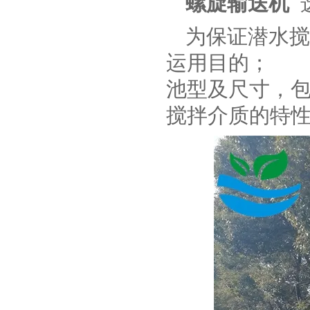
螺旋输送机
为保证潜水搅
运用目的；
池型及尺寸，
搅拌介质的特