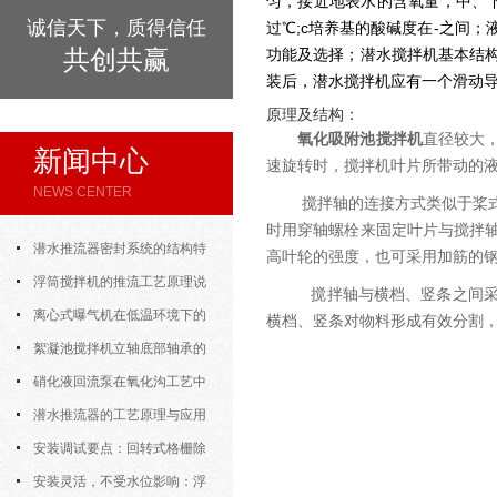
匀，接近地表水的含氧量，中、
诚信天下，质得信任
过℃;c培养基的酸碱度在-之间
共创共赢
功能及选择；潜水搅拌机基本结
装后，潜水搅拌机应有一个滑动
原理及结构：
氧化吸附池搅拌机
直径较大，
新闻中心
速旋转时，搅拌机叶片所带动的
NEWS CENTER
搅拌轴的连接方式类似于桨
时用穿轴螺栓来固定叶片与搅拌
潜水推流器密封系统的结构特
高叶轮的强度，也可采用加筋的
点与渗漏故障处理
浮筒搅拌机的推流工艺原理说
搅拌轴与横档、竖条之间采
明
离心式曝气机在低温环境下的
横档、竖条对物料形成有效分割
运行特性与防冻措施
絮凝池搅拌机立轴底部轴承的
密封防水与免维护设计
硝化液回流泵在氧化沟工艺中
的布置位置对回流效果的影响
潜水推流器的工艺原理与应用
逻辑
安装调试要点：回转式格栅除
污机的土建配合要求与水平度校准
安装灵活，不受水位影响：浮