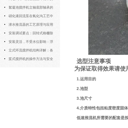
运行特性与防冻措施
絮凝池搅拌机立轴底部轴承的
密封防水与免维护设计
硝化液回流泵在氧化沟工艺中
的布置位置对回流效果的影响
潜水推流器的工艺原理与应用
逻辑
安装调试要点：回转式格栅除
污机的土建配合要求与水平度校准
安装灵活，不受水位影响：浮
筒式曝气机的结构优势与适用场景
立式环流搅拌机结构详解：各
部件的功能与协同
桨式搅拌机的操作方法与安全
选型注意事项
注意事项
为保证取得效果请使
1.运用目的
2.池型
3.池尺寸
4.介质特性包括粘度密度固
低速推流机所需要的配套是