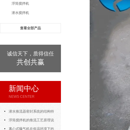
浮筒搅拌机
潜水搅拌机
查看全部产品
诚信天下，质得信任
共创共赢
新闻中心
NEWS CENTER
潜水推流器密封系统的结构特
点与渗漏故障处理
浮筒搅拌机的推流工艺原理说
明
离心式曝气机在低温环境下的