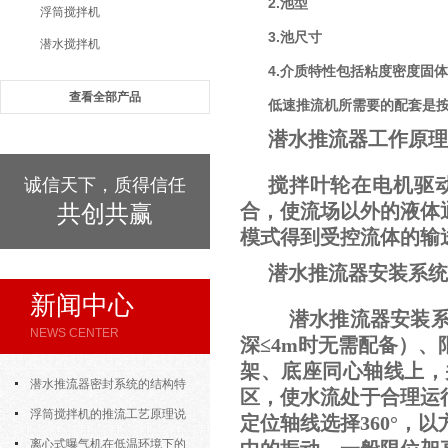
2.池型
浮筒搅拌机
3.池尺寸
潜水搅拌机
4.介质特性包括粘度密度固
查看全部产品
低速推流机所需要的配套是
潜水推流器工作原理
搅拌叶轮在电机驱
诚信天下，质得信任
共创共赢
合，使流场以外的液体
模式得到受控流体的输
潜水推流器安装系统IV
新闻中心
潜水推流器安装系
NEWS CENTER
深≤4m时无需配备）
架、底座同心轴线上，
潜水推流器密封系统的结构特
区，使水流处于合理运
点与渗漏故障处理
浮筒搅拌机的推流工艺原理说
定位轴线选择360°
明
离心式曝气机在低温环境下的