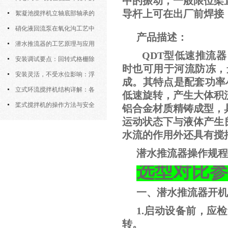
中的振动，一般限位架
导杆上可在出厂前焊接
运行特性与防冻措施
絮凝池搅拌机立轴底部轴承的
密封防水与免维护设计
硝化液回流泵在氧化沟工艺中
产品描述：
的布置位置对回流效果的影响
潜水推流器的工艺原理与应用
QDT型低速推流
逻辑
安装调试要点：回转式格栅除
时也可用于河流防冻，
污机的土建配合要求与水平度校准
安装灵活，不受水位影响：浮
成。其特点是配套功率小（1.
筒式曝气机的结构优势与适用场景
立式环流搅拌机结构详解：各
低速旋转，产生大体积
部件的功能与协同
桨式搅拌机的操作方法与安全
铝合金材质精铸成型，
运动状态下与液体产生
注意事项
水流的作用外还具有搅
潜水推流器操作规程
选型对比参
一、潜水推流器开机
1.启动设备前，应
转。