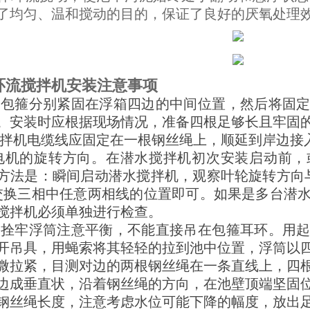
了均匀、温和搅动的目的，保证了良好的厌氧处理
环流搅拌机安装注意事项
筒包箍分别紧固在浮箱四边的中间位置，然后将固
。安装时应根据现场情况，准备四根足够长且牢固
搅拌机电缆线应固定在一根钢丝绳上，顺延到岸边接
查电机的旋转方向。在潜水搅拌机初次安装启动前
方法是：瞬间启动潜水搅拌机，观察叶轮旋转方向
交换三相中任意两相线的位置即可。如果是多台潜
搅拌机必须单独进行检查。
具拴牢浮筒注意平衡，不能直接吊在包箍耳环。用
开吊具，用蝇索将其轻轻的拉到池中位置，浮筒以
微拉紧，目测对边的两根钢丝绳在一条直线上，四
边成垂直状，沿着钢丝绳的方向，在池壁顶端坚固
钢丝绳长度，注意考虑水位可能下降的幅度，放出