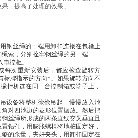
效果，提高了处理的效果。
定用钢丝绳的一端用卸扣连接在包箍上
的绳索，分别拴牢钢丝绳的另一端。
入电控柜。
，或每次重新安装后，都应检查旋转方
与标牌指示的方向*。如果旋转方向不
水搅拌机连在同一台控制箱或端子上，
起吊设备将整机徐徐吊起，慢慢放入池
四角对四池边的菱形位置摆放。然后把
根钢丝绳所形成的两条直线交叉垂直且
位置钻孔，用膨胀螺栓将地桩固定好，
足够的余量，夹好夹头，用卸扣固定在