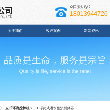
全国服务热线：
18013944726
关于我们
客户案例
新闻资讯
品质是生命，服务是宗旨
Quality is life, service is the tenet
◇
立式环流搅拌机
> LHJ浮筒式潜水推流搅拌器