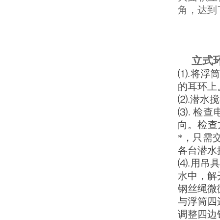
角，达到
立式
⑴.将浮
的耳环上
⑵.潜水
⑶. 检
向。检查
*，只需
各台潜水
⑷.用吊
水中，解
钢丝绳微
与浮筒四
调整四边