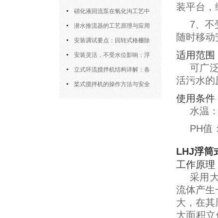
装平台，
密封防水与免维护设计
硝化液回流泵在氧化沟工艺中
7、
的布置位置对回流效果的影响
潜水推流器的工艺原理与应用
随时移动
逻辑
安装调试要点：回转式格栅除
适用范围
污机的土建配合要求与水平度校准
安装灵活，不受水位影响：浮
可广
筒式曝气机的结构优势与适用场景
立式环流搅拌机结构详解：各
活污水的
部件的功能与协同
桨式搅拌机的操作方法与安全
使用条件
注意事项
水温：0
PH值：4
LHJ浮
工作原理
采用
流体产生
大，在其
大面积立