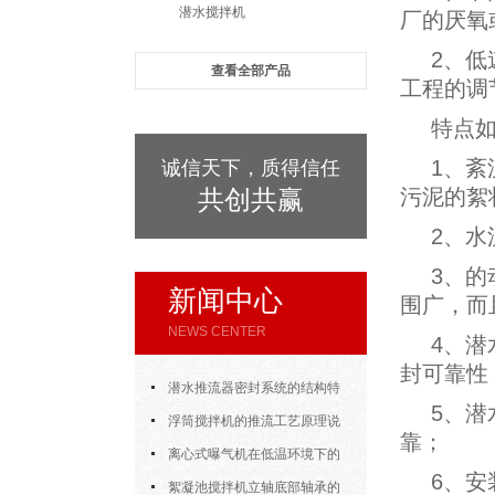
潜水搅拌机
厂的厌氧
2、
查看全部产品
工程的调
特点
1、
诚信天下，质得信任
共创共赢
污泥的絮
2、水
3、
新闻中心
围广，而
NEWS CENTER
4、
封可靠性
潜水推流器密封系统的结构特
5、
点与渗漏故障处理
浮筒搅拌机的推流工艺原理说
靠；
明
离心式曝气机在低温环境下的
6、
运行特性与防冻措施
絮凝池搅拌机立轴底部轴承的