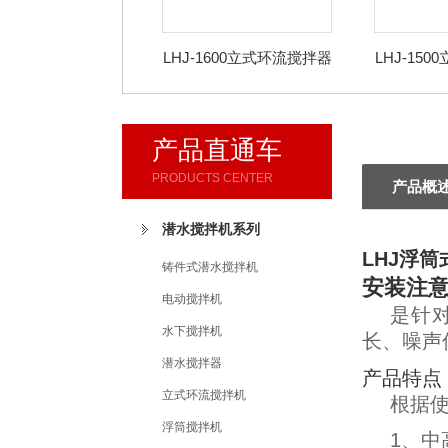
LHJ-1600立式环流搅拌器
LHJ-15
产品直通车
PRODUCTS CENTER
产品概
潜水搅拌机系列
LHJ浮
铸件式潜水搅拌机
安装注
电动搅拌机
是针
水下搅拌机
长、噪声
潜水搅拌器
产品特点
立式环流搅拌机
根据
浮筒搅拌机
1、