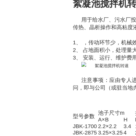
絮凝池搅拌机
用于给水厂、污水厂
传热、晶析操作和高粘度
1、
，传动环节少，机械
2、 占地面积小，处理量
3、 安装、运行、维护费
注意事项：应由专人
问，即与公司（或驻当地
池子尺寸m
型号参数
A×B
H
JBK-1700
2.2×2.2
3.4
JBK-2875
3.25×3.25
4