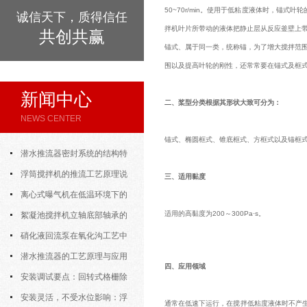
50~70r/min。使用于低粘度液体时，锚式叶
诚信天下，质得信任
拌机叶片所带动的液体把静止层从反应釜壁上
共创共赢
锚式、属于同一类，统称锚，为了增大搅拌范
围以及提高叶轮的刚性，还常常要在锚式及框
新闻中心
二、桨型分类根据其形状大致可分为：
NEWS CENTER
锚式、椭圆框式、锥底框式、方框式以及锚框式
潜水推流器密封系统的结构特
点与渗漏故障处理
浮筒搅拌机的推流工艺原理说
三、适用黏度
明
离心式曝气机在低温环境下的
适用的高黏度为200～300Pa·s。
运行特性与防冻措施
絮凝池搅拌机立轴底部轴承的
密封防水与免维护设计
硝化液回流泵在氧化沟工艺中
的布置位置对回流效果的影响
潜水推流器的工艺原理与应用
四、应用领域
逻辑
安装调试要点：回转式格栅除
污机的土建配合要求与水平度校准
安装灵活，不受水位影响：浮
通常在低速下运行，在搅拌低粘度液体时不产生