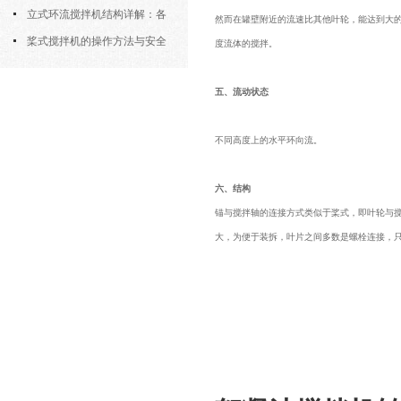
筒式曝气机的结构优势与适用场景
立式环流搅拌机结构详解：各
然而在罐壁附近的流速比其他叶轮，能达到大
部件的功能与协同
桨式搅拌机的操作方法与安全
度流体的搅拌。
注意事项
五、流动状态
不同高度上的水平环向流。
六、结构
锚与搅拌轴的连接方式类似于桨式，即叶轮与
大，为便于装拆，叶片之间多数是螺栓连接，