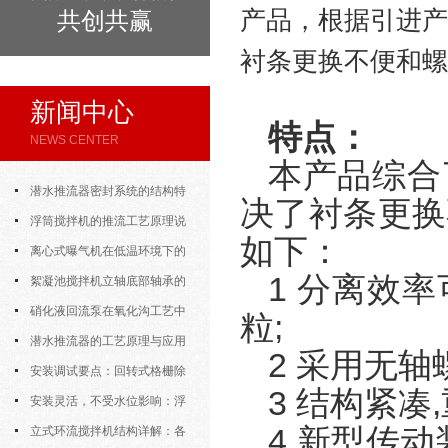
产品，根据引进
共创共赢
衬条更换不便和螺
新闻中心
特点：
NEWS CENTER
本产品综合
潜水推流器密封系统的结构特
决了衬条更换
点与渗漏故障处理
浮筒搅拌机的推流工艺原理说
如下：
明
离心式曝气机在低温环境下的
1 分离效率
运行特性与防冻措施
絮凝池搅拌机立轴底部轴承的
密封防水与免维护设计
硝化液回流泵在氧化沟工艺中
粒;
的布置位置对回流效果的影响
潜水推流器的工艺原理与应用
2 采用无轴
逻辑
安装调试要点：回转式格栅除
3 结构紧凑
污机的土建配合要求与水平度校准
安装灵活，不受水位影响：浮
4 新型传动
筒式曝气机的结构优势与适用场景
立式环流搅拌机结构详解：各