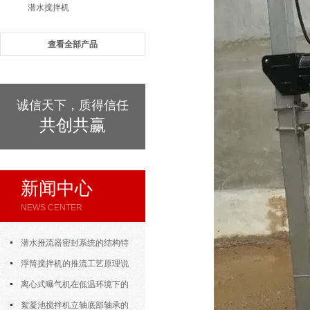
潜水搅拌机
查看全部产品
诚信天下，质得信任
共创共赢
新闻中心
NEWS CENTER
潜水推流器密封系统的结构特
点与渗漏故障处理
浮筒搅拌机的推流工艺原理说
明
离心式曝气机在低温环境下的
运行特性与防冻措施
絮凝池搅拌机立轴底部轴承的