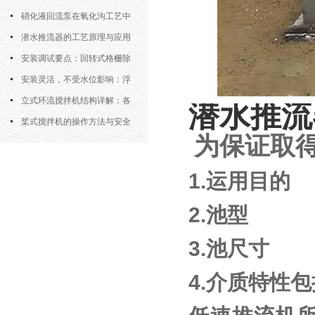
密封防水与免维护设计
硝化液回流泵在氧化沟工艺中
的布置位置对回流效果的影响
潜水推流器的工艺原理与应用
逻辑
安装调试要点：回转式格栅除
污机的土建配合要求与水平度校准
安装灵活，不受水位影响：浮
筒式曝气机的结构优势与适用场景
立式环流搅拌机结构详解：各
潜水推流
部件的功能与协同
桨式搅拌机的操作方法与安全
为保证取得
注意事项
1.运用目的
2.池型
3.池尺寸
4.介质特性