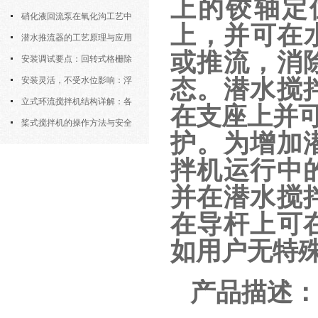
上的铰轴定
密封防水与免维护设计
硝化液回流泵在氧化沟工艺中
上，并可在水
的布置位置对回流效果的影响
潜水推流器的工艺原理与应用
或推流，消
逻辑
安装调试要点：回转式格栅除
污机的土建配合要求与水平度校准
安装灵活，不受水位影响：浮
态。潜水搅
筒式曝气机的结构优势与适用场景
立式环流搅拌机结构详解：各
在支座上并可
部件的功能与协同
桨式搅拌机的操作方法与安全
护。为增加
注意事项
拌机运行中
并在潜水搅
在导杆上可
如用户无特
产品描述：