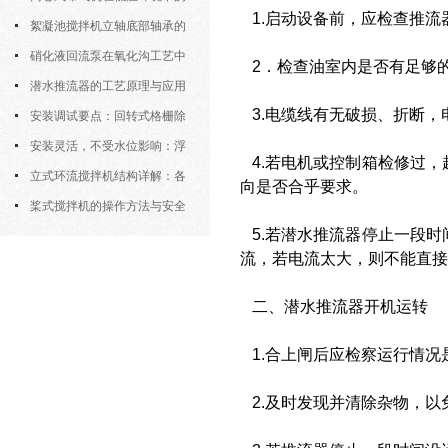
1.启动设备前，应检查推流
运行特性与防冻措施
絮凝池搅拌机立轴底部轴承的
密封防水与免维护设计
硝化液回流泵在氧化沟工艺中
2．检查油室内是否有足够
的布置位置对回流效果的影响
潜水推流器的工艺原理与应用
3.电缆线有无破损、折断，
逻辑
安装调试要点：回转式格栅除
污机的土建配合要求与水平度校准
安装灵活，不受水位影响：浮
4.若电机或控制箱检修过，
筒式曝气机的结构优势与适用场景
立式环流搅拌机结构详解：各
向是否合乎要求。
部件的功能与协同
桨式搅拌机的操作方法与安全
5.若潜水推流器停止一段时
注意事项
流，若电流太大，则不能直接
二、潜水推流器开机运转
1.合上闸后应检察运行情况
2.及时发现并清除杂物，以