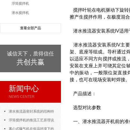
浮筒搅拌机
搅拌叶轮在电机驱动下旋转
潜水搅拌机
擦产生搅拌作用，在极度混合
查看全部产品
潜水推流器安装系统IV适用于混合
潜水推流器安装系统IV主要
架、底座等组成。导杆通过焊
诚信天下，质得信任
以适应不同方向搅拌或推流
共创共赢
安装在支座上并可绕其定位轴
中的振动，一般限位架直接
接，也可在现场安装时焊接。
新闻中心
产品描述：
NEWS CENTER
选型对比参数
潜水推流器密封系统的结构特
点与渗漏故障处理
浮筒搅拌机的推流工艺原理说
一、潜水推流器开机前的准
明
离心式曝气机在低温环境下的