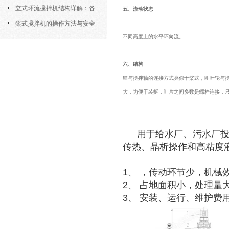
筒式曝气机的结构优势与适用场景
立式环流搅拌机结构详解：各
五、流动状态
部件的功能与协同
桨式搅拌机的操作方法与安全
不同高度上的水平环向流。
注意事项
六、结构
锚与搅拌轴的连接方式类似于桨式，即叶轮与
大，为便于装拆，叶片之间多数是螺栓连接，
用于给水厂、污水厂
传热、晶析操作和高粘度
1、
，传动环节少，机械
2、 占地面积小，处理量
3、 安装、运行、维护费