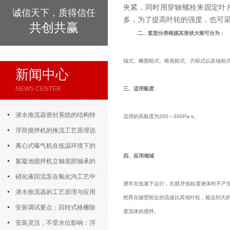
夹紧，同时用穿轴螺栓来固定叶
诚信天下，质得信任
多，为了提高叶轮的强度，也可
共创共赢
二、桨型分类根据其形状大致可分为：
锚式、椭圆框式、锥底框式、方框式以及锚框式
新闻中心
NEWS CENTER
三、适用黏度
潜水推流器密封系统的结构特
适用的高黏度为200～300Pa·s。
点与渗漏故障处理
浮筒搅拌机的推流工艺原理说
明
离心式曝气机在低温环境下的
四、应用领域
运行特性与防冻措施
絮凝池搅拌机立轴底部轴承的
密封防水与免维护设计
硝化液回流泵在氧化沟工艺中
通常在低速下运行，在搅拌低粘度液体时不产生
的布置位置对回流效果的影响
潜水推流器的工艺原理与应用
然而在罐壁附近的流速比其他叶轮，能达到大
逻辑
安装调试要点：回转式格栅除
度流体的搅拌。
污机的土建配合要求与水平度校准
安装灵活，不受水位影响：浮