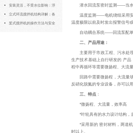
潜水回流泵密封监测——当
污机的土建配合要求与水平度校准
安装灵活，不受水位影响：浮
筒式曝气机的结构优势与适用场景
立式环流搅拌机结构详解：各
温度监测——电机绕组采用
温度极限以前及时发出报警信号
部件的功能与协同
桨式搅拌机的操作方法与安全
注意事项
自动耦合系统——回流泵配
二、产品用途：
主要用于市政工程、污水处
生产技术基础上自行研发的 产品
程中再循环等需要微扬程、大流量
回路中需要微扬程，大流量
反硝化脱氮的专业设备，亦可以
三、特点
：
*微扬程、大流量，效率高
*叶轮具有的水力设计结构，
*采用新的 密封材料，两道
时以上。