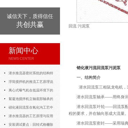
诚信天下，质得信任
共创共赢
回流 污泥泵
新闻中心
NEWS CENTER
销化液污流回流泵污泥泵
潜水推流器密封系统的结构特
一、结构简介
点与渗漏故障处理
浮筒搅拌机的推流工艺原理说
潜水回流泵三相鼠龙电机，38
明
离心式曝气机在低温环境下的
潜水回流泵轴承——用终身润滑
运行特性与防冻措施
絮凝池搅拌机立轴底部轴承的
潜水回流泵叶轮——回流泵
密封防水与免维护设计
硝化液回流泵在氧化沟工艺中
程的要求，并在轴向形成大流量
的布置位置对回流效果的影响
潜水推流器的工艺原理与应用
潜水回流泵密封——采用瑞
逻辑
安装调试要点：回转式格栅除