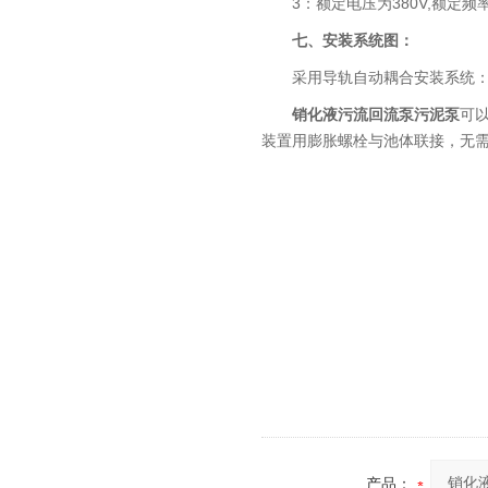
3：额定电压为380V,额定
七、安装系统图：
采用导轨自动耦合安装系统
销化液污流回流泵污泥泵
可
装置用膨胀螺栓与池体联接，无
产品：