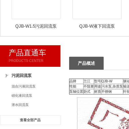
QJB-W1.5污泥回流泵
QJB-W液下回流泵
产品直通车
PRODUCTS CENTER
产品概述
污泥回流泵
品牌
兰江
型号
QJB-W
驱
混合污液回流泵
性能
不阻塞
用途
污水泵,杂质泵
输
泵轴位置
卧式
材质
不锈钢
叶
硝化液回流泵
潜水回流泵
查看全部产品