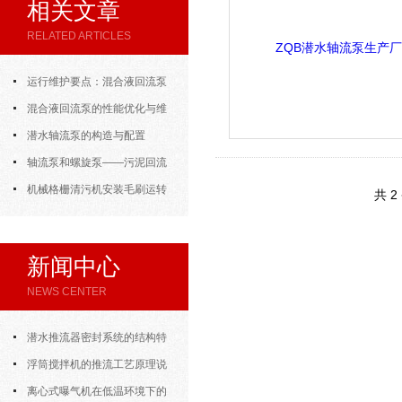
相关文章
RELATED ARTICLES
运行维护要点：混合液回流泵
的日常巡检、预防性维护与故障处
混合液回流泵的性能优化与维
理
护技巧
潜水轴流泵的构造与配置
轴流泵和螺旋泵——污泥回流
设备
机械格栅清污机安装毛刷运转
共 
效果
新闻中心
NEWS CENTER
潜水推流器密封系统的结构特
点与渗漏故障处理
浮筒搅拌机的推流工艺原理说
明
离心式曝气机在低温环境下的