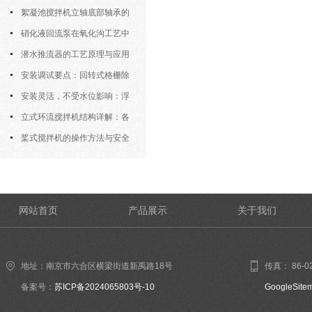
运行特性与防冻措施
絮凝池搅拌机立轴底部轴承的
密封防水与免维护设计
硝化液回流泵在氧化沟工艺中
的布置位置对回流效果的影响
潜水推流器的工艺原理与应用
逻辑
安装调试要点：回转式格栅除
污机的土建配合要求与水平度校准
安装灵活，不受水位影响：浮
筒式曝气机的结构优势与适用场景
立式环流搅拌机结构详解：各
部件的功能与协同
桨式搅拌机的操作方法与安全
注意事项
网站首页
产品展示
关于我们
地址：南京市六合区横梁街道新禹路18号
传真： 86-02
备案号：
苏ICP备2024065803号-10
GoogleSite