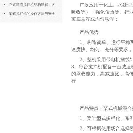
广泛应用于化工、水处理
筒式曝气机的结构优势与适用场景
立式环流搅拌机结构详解：各
吸收等）；强化传热等。
行
部件的功能与协同
桨式搅拌机的操作方法与安全
离底悬浮或均匀悬浮；
注意事项
产品优势
1、构造简单、运行平稳
速度快、均匀、充分等要求，
2、整机采用带电机摆线
3、每台搅拌机配备一台减速
的承载能力，高减速比，高
行
产品特点：桨式机械混合
1、桨叶型式多样化、系
2、可根据使用场合选择