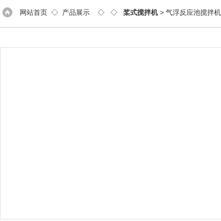
网站首页
◇
产品展示
◇ ◇
桨式搅拌机
> 气浮反应池搅拌机J