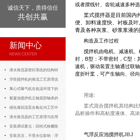
或者摆线针、齿轮减速多种选
诚信天下，质得信任
桨式搅拌器是目前国内
共创共赢
便、卸料速度快、衬板及叶
青及各种灰浆、砂浆浆液的
构造及工作过程
新闻中心
搅拌机由电机、减速机、
NEWS CENTER
封，B型：不带密封，C型：
速机，驱动装置主轴通过联轴
潜水推流器密封系统的结构特
度折叶桨，可产生轴向、径向
点与渗漏故障处理
浮筒搅拌机的推流工艺原理说
明
离心式曝气机在低温环境下的
用途:
运行特性与防冻措施
絮凝池搅拌机立轴底部轴承的
桨式混合搅拌机其结构比
密封防水与免维护设计
硝化液回流泵在氧化沟工艺中
晶析操作和高粘度液体、高浓
的布置位置对回流效果的影响
潜水推流器的工艺原理与应用
逻辑
安装调试要点：回转式格栅除
气浮反应池搅拌机JBJ
污机的土建配合要求与水平度校准
安装灵活，不受水位影响：浮