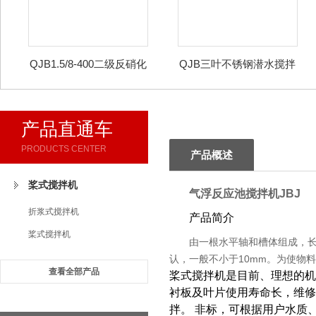
QJB1.5/8-400二级反硝化
QJB三叶不锈钢潜水搅拌
液下搅拌机
机
产品直通车
PRODUCTS CENTER
产品概述
桨式搅拌机
气浮反应池搅拌机JBJ
折浆式搅拌机
产品简介
桨式搅拌机
由一根水平轴和槽体组成，长
认，一般不小于10mm。为使物
查看全部产品
桨式搅拌机是目前、理想的机
衬板及叶片使用寿命长，维修
拌。 非标，可根据用户水质