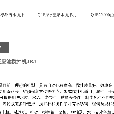
不锈钢潜水搅拌
QJB深水型潜水搅拌机
QJB4/400
机
下搅
述
反应池搅拌机JBJ
介
是目前、理想的机型，具有自动化程度高、搅拌质量好、效率高
使用寿命长，维修保养方便等优点。浆式搅拌机适用于塑性、干
，可根据用户水质、水温、腐蚀性、黏度等条件，制造各种不同
、齿轮减速多种选择；搅拌杆和搅拌浆叶有不锈钢、碳钢防腐和
由电机、减速机、机架、搅拌轴、桨板、联轴器、水下支座等组