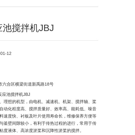
应池搅拌机JBJ
-01-12
市六合区横梁街道新禹路18号
反应池搅拌机JBJ
、理想的机型，由电机、减速机、机架、搅拌轴、桨
自动化程度高、搅拌质量好、效率高、能耗低、噪音
料速度快、衬板及叶片使用寿命长，维修保养方便等
与釜壁间隙较小，有利于传热过程的进行，常用于传
粘度液体、高浓度淤桨和沉降性淤桨的搅拌。