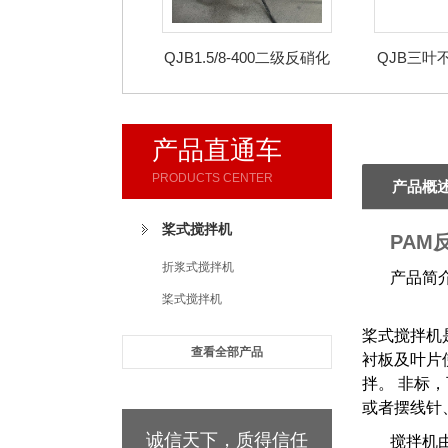
QJB1.5/8-400二级反硝化
QJB三叶
液下搅拌机
产品直通车
PRODUCTS CENTER
产品概
桨式搅拌机
PAM
折浆式搅拌机
产品简
桨式搅拌机
桨式搅拌机
查看全部产品
衬板及叶片
拌。 非标
或者摆线针
诚信天下，质得信任
搅拌机