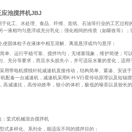
反应池搅拌机JBJ
用于化工、水处理、食品、纤维、造纸、石油等行业的工艺过程
另一液相均匀悬浮或充分乳化；强化相间的传质（如吸收等）；
,
使固体粒子在液体中相互溶解、离底悬浮或均匀悬浮；
造简单、运行平稳可靠、搅拌均匀，无堵塞现象，维护简便；可
匀、充分等要求，而且水头损失小，并可适应水量的变化，适用
机采用带电机摆线针轮减速机直接传动，结构简单、紧凑、安设
拌机配备一台减速机，减速机采用K-H-V行星传动原理以及短辐
，高减速比，高传动效率，较小的体积，极低的噪音以及较长
点：桨式机械混合搅拌机
叶型式多样化、系列全，能适应不同的搅拌目的；