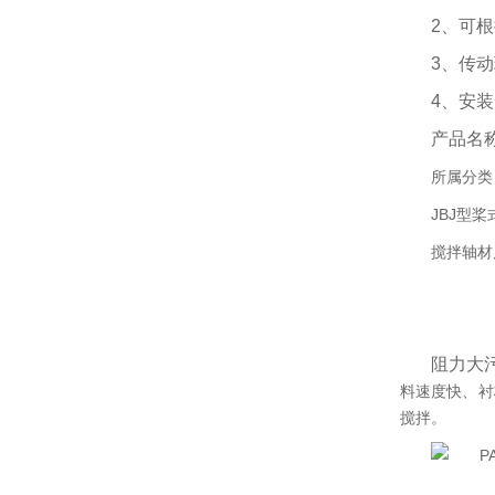
2、可
3、传
4、安
产品名
所属分类
JBJ型
搅拌轴材
阻力大
料速度快、衬
搅拌。