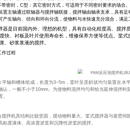
不带密封，C型：其它密封方式，可适用于不同密封要求的场合。
装置主轴通过联轴器与搅拌轴联接，搅拌轴由轴承支承，具有足够
可产生轴向、径向和环向分流，使物料与水快速充分混合，满足
拌器是目前国内外、理想的机型，具有自动化程度高、搅拌
度快、衬板及叶片使用寿命长，维修保养方便等优点。桨式
浆、砂浆浆液的搅拌。
工作过程
水平轴和槽体组成，长度为3~5m，桨叶呈歪斜状均匀装置在水
确认，一般不小于10mm。为使物料混拌均匀和恰当延伸混拌时
置。
合搅拌机其结构比较坚固，搅动物料量大。桨式搅拌器与釜壁间
高粘度液体、高浓度淤桨和沉降性淤桨的搅拌。