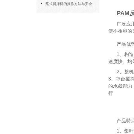
部件的功能与协同
桨式搅拌机的操作方法与安全
PAM
注意事项
广泛应
使不相容的
产品优势
1、构
速度快、均
2、整
3、每台搅
的承载能力
行
产品特
1、桨