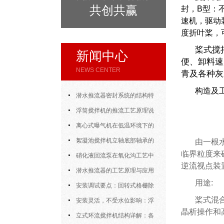
共创共赢
封，B型：
速机，驱动
度折叶桨，
桨式搅
新闻中心
便、卸料速
NEWS CENTER
青及各种灰
构造及
潜水推流器密封系统的结构特
点与渗漏故障处理
浮筒搅拌机的推流工艺原理说
明
离心式曝气机在低温环境下的
运行特性与防冻措施
絮凝池搅拌机立轴底部轴承的
由一根
临界粒度来
密封防水与免维护设计
硝化液回流泵在氧化沟工艺中
逆流视点装
的布置位置对回流效果的影响
潜水推流器的工艺原理与应用
用途:
逻辑
安装调试要点：回转式格栅除
桨式混
污机的土建配合要求与水平度校准
安装灵活，不受水位影响：浮
晶析操作和
筒式曝气机的结构优势与适用场景
立式环流搅拌机结构详解：各