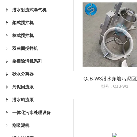
潜水射流式曝气机
桨式搅拌机
框式搅拌机
双曲面搅拌机
格栅除污机系列
砂水分离器
QJB-W3潜水穿墙污泥
型号：QJB-W3
污泥回流泵
潜水轴流泵
一体化污水处理设备
刮吸泥机