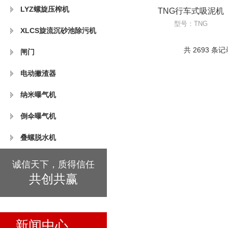
LYZ螺旋压榨机
TNG行车式吸泥机
型号：TNG
XLCS旋流沉砂池除污机
共 2693 条记
闸门
电动撇渣器
纳米曝气机
倒伞曝气机
叠螺脱水机
诚信天下，质得信任
共创共赢
新闻中心