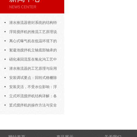
NEWS CENTER
潜水推流器密封系统的结构特
点与渗漏故障处理
浮筒搅拌机的推流工艺原理说
明
离心式曝气机在低温环境下的
运行特性与防冻措施
絮凝池搅拌机立轴底部轴承的
密封防水与免维护设计
硝化液回流泵在氧化沟工艺中
的布置位置对回流效果的影响
潜水推流器的工艺原理与应用
逻辑
安装调试要点：回转式格栅除
污机的土建配合要求与水平度校准
安装灵活，不受水位影响：浮
筒式曝气机的结构优势与适用场景
立式环流搅拌机结构详解：各
部件的功能与协同
桨式搅拌机的操作方法与安全
注意事项