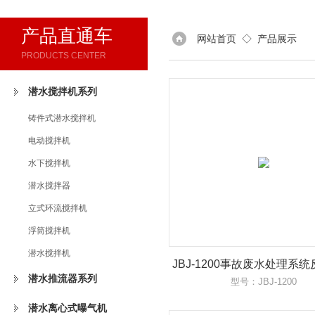
产品直通车
网站首页
◇
产品展示
PRODUCTS CENTER
潜水搅拌机系列
铸件式潜水搅拌机
电动搅拌机
水下搅拌机
潜水搅拌器
立式环流搅拌机
浮筒搅拌机
潜水搅拌机
JBJ-1200事故废水处理系
机
潜水推流器系列
型号：JBJ-1200
潜水离心式曝气机