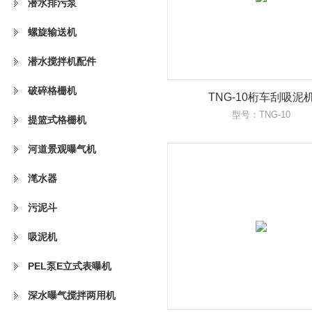
潜水排污泵
螺旋输送机
潜水搅拌机配件
破碎格栅机
TNG-10桁车刮吸泥
型号：TNG-10
提篮式格栅机
河道景观曝气机
滗水器
污泥斗
吸泥机
PEL泵E立式表曝机
深水曝气搅拌两用机