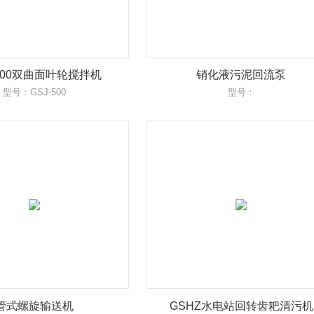
-500双曲面叶轮搅拌机
销化液污泥回流泵
型号：GSJ-500
型号：
管式螺旋输送机
GSHZ水电站回转齿耙清污机