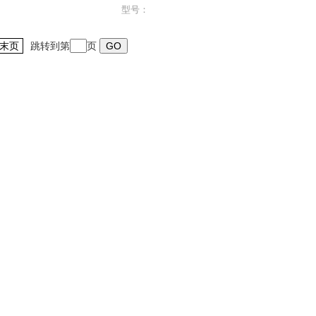
型号：
末页
跳转到第
页