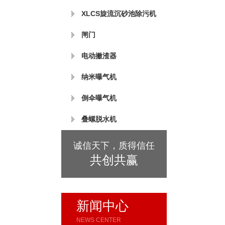
XLCS旋流沉砂池除污机
闸门
电动撇渣器
纳米曝气机
倒伞曝气机
叠螺脱水机
诚信天下，质得信任
共创共赢
新闻中心
NEWS CENTER