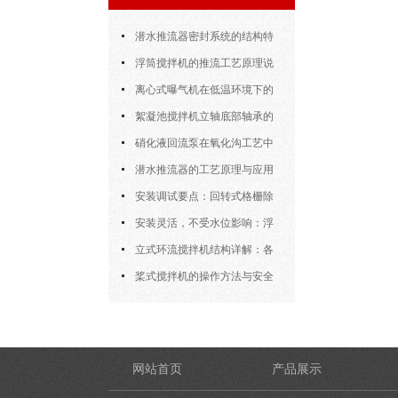
潜水推流器密封系统的结构特
点与渗漏故障处理
浮筒搅拌机的推流工艺原理说
明
离心式曝气机在低温环境下的
运行特性与防冻措施
絮凝池搅拌机立轴底部轴承的
密封防水与免维护设计
硝化液回流泵在氧化沟工艺中
的布置位置对回流效果的影响
潜水推流器的工艺原理与应用
逻辑
安装调试要点：回转式格栅除
污机的土建配合要求与水平度校准
安装灵活，不受水位影响：浮
筒式曝气机的结构优势与适用场景
立式环流搅拌机结构详解：各
部件的功能与协同
桨式搅拌机的操作方法与安全
注意事项
网站首页
产品展示