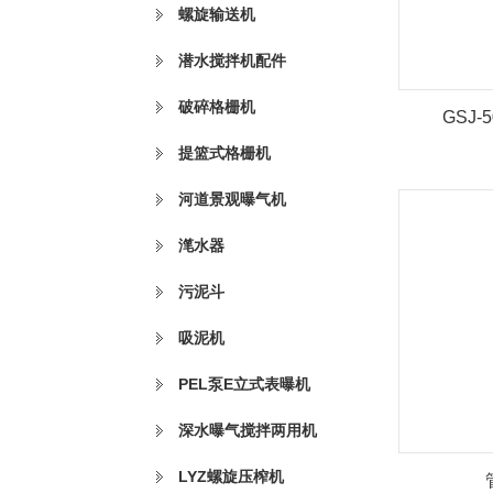
螺旋输送机
潜水搅拌机配件
破碎格栅机
GSJ
提篮式格栅机
河道景观曝气机
滗水器
污泥斗
吸泥机
PEL泵E立式表曝机
深水曝气搅拌两用机
LYZ螺旋压榨机